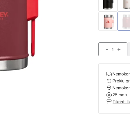
-
+
Nemokam
Prekių g
Nemokam
25 metų 
Tikrinti 