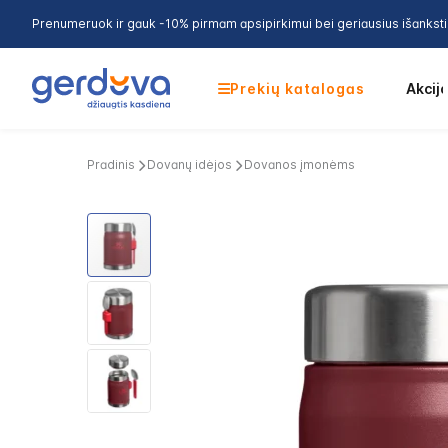
Prenumeruok ir gauk -10% pirmam apsipirkimui bei geriausius išankst
Prekių katalogas
Akcij
Pradinis
Dovanų idėjos
Dovanos įmonėms
Skip
to
the
end
of
the
images
gallery