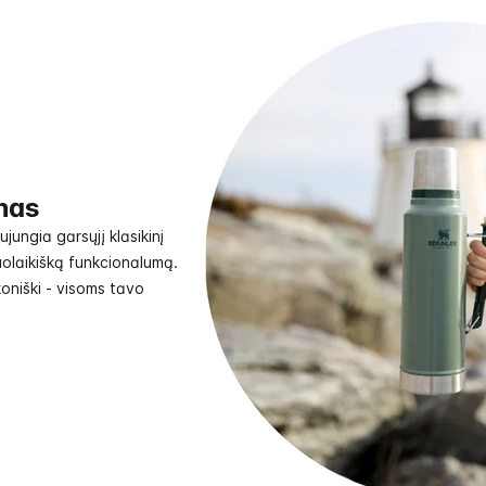
inas
ungia garsųjį klasikinį
uolaikišką funkcionalumą.
oniški - visoms tavo