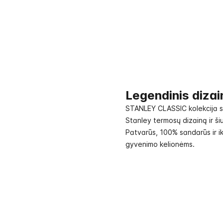
Legendinis diza
STANLEY CLASSIC kolekcija suj
Stanley termosų dizainą ir ši
Patvarūs, 100% sandarūs ir ik
gyvenimo kelionėms.