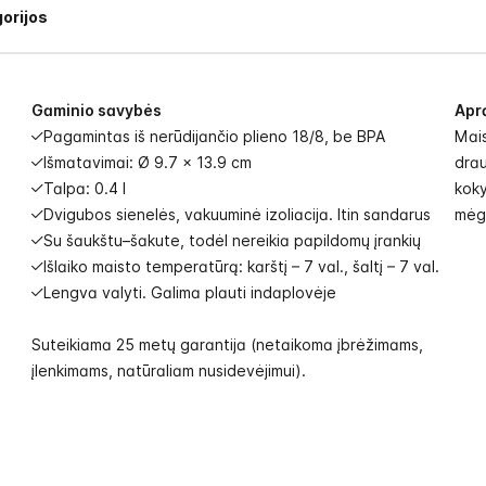
orijos
Gaminio savybės
Apr
Pagamintas iš nerūdijančio plieno 18/8, be BPA
Mais
Išmatavimai: Ø 9.7 x 13.9 cm
drau
Talpa: 0.4 l
koky
Dvigubos sienelės, vakuuminė izoliacija. Itin sandarus
mėga
Su šaukštu–šakute, todėl nereikia papildomų įrankių
Išlaiko maisto temperatūrą: karštį – 7 val., šaltį – 7 val.
Lengva valyti. Galima plauti indaplovėje
Suteikiama 25 metų garantija (netaikoma įbrėžimams,
įlenkimams, natūraliam nusidevėjimui).