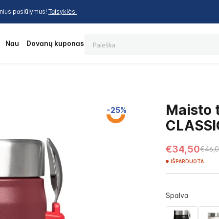
inius pasiūlymus!
Taisyklės.
Paieška
os
Nauja
Dovanų kuponas
Maisto
-25%
CLASSIC
€34,50
€46,
IŠPARDUOTA
Spalva