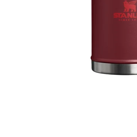
Skip
to
the
beginning
of
the