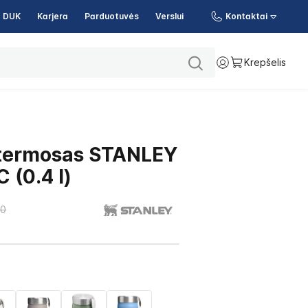
DUK
Karjera
Parduotuvės
Verslui
Kontaktai
Krepšelis
 termosas STANLEY
 (0.4 l)
00