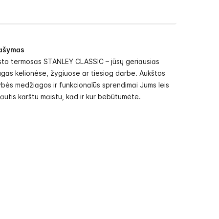
ašymas
to termosas STANLEY CLASSIC – jūsų geriausias
gas kelionėse, žygiuose ar tiesiog darbe. Aukštos
bės medžiagos ir funkcionalūs sprendimai Jums leis
utis karštu maistu, kad ir kur bebūtumėte.