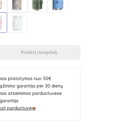
Pridėti į krepšelį
as pristatymas nuo 50€
rąžinimo garantija per 30 dienų
as atsiėmimas parduotuvėse
garantija
likutį parduotuvėje