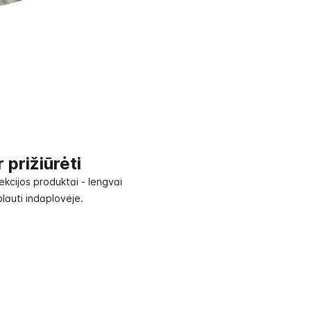
 prižiūrėti
kcijos produktai - lengvai
plauti indaplovėje.