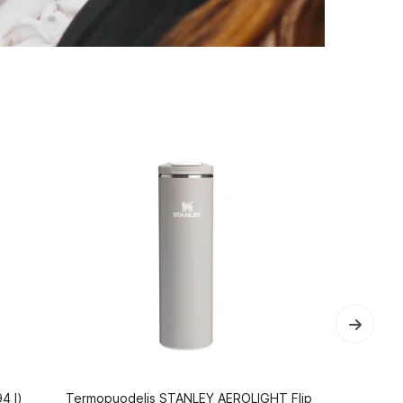
4 l)
Termopuodelis STANLEY AEROLIGHT Flip
Termosas S