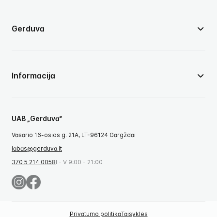
Gerduva
Informacija
UAB „Gerduva“
Vasario 16-osios g. 21A, LT-96124 Gargždai
labas@gerduva.lt
370 5 214 0058
I - V 9:00 - 21:00
Privatumo politika
Taisyklės