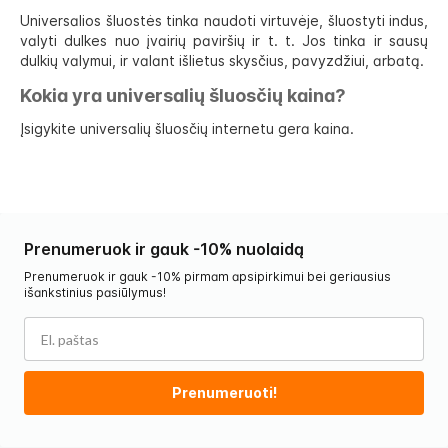
Universalios šluostės tinka naudoti virtuvėje, šluostyti indus,
valyti dulkes nuo įvairių paviršių ir t. t. Jos tinka ir sausų
dulkių valymui, ir valant išlietus skysčius, pavyzdžiui, arbatą.
Kokia yra universalių šluosčių kaina?
Įsigykite universalių šluosčių internetu gera kaina.
Prenumeruok ir gauk -10% nuolaidą
Prenumeruok ir gauk -10% pirmam apsipirkimui bei geriausius
išankstinius pasiūlymus!
Prenumeruoti!