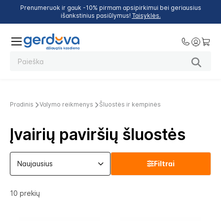
Prenumeruok ir gauk -10% pirmam apsipirkimui bei geriausius
išankstinius pasiūlymus!
Taisyklės.
Pradinis
Valymo reikmenys
Šluostės ir kempinės
Įvairių paviršių šluostės
Filtrai
10
prekių