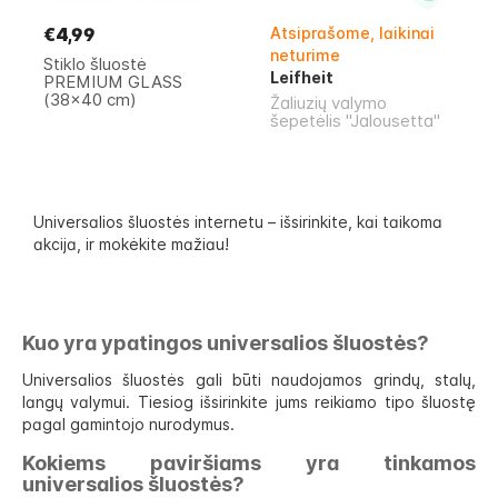
€4,99
Atsiprašome, laikinai
neturime
Stiklo šluostė
Leifheit
PREMIUM GLASS
(38x40 cm)
Žaliuzių valymo
šepetėlis "Jalousetta"
Universalios šluostės internetu – išsirinkite, kai taikoma
akcija, ir mokėkite mažiau!
Kuo yra ypatingos universalios šluostės?
Universalios šluostės gali būti naudojamos grindų, stalų,
langų valymui. Tiesiog išsirinkite jums reikiamo tipo šluostę
pagal gamintojo nurodymus.
Kokiems paviršiams yra tinkamos
universalios šluostės?