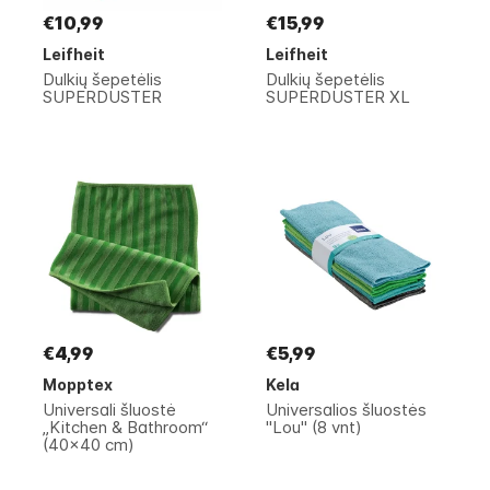
€10,99
€15,99
Leifheit
Leifheit
Dulkių šepetėlis
Dulkių šepetėlis
SUPERDUSTER
SUPERDUSTER XL
€4,99
€5,99
Mopptex
Kela
Universali šluostė
Universalios šluostės
„Kitchen & Bathroom“
"Lou" (8 vnt)
(40x40 cm)