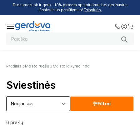
Prenumeruok ir gauk -10% pirmam apsipirkimui bei geriausius
išankstinius pasiūlymus!
Taisyklės.
Pradinis
Maisto ruoša
Maisto laikymo indai
Sviestinės
Filtrai
6
prekių