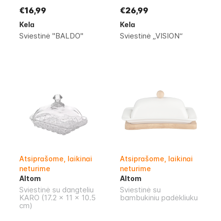
€16,99
€26,99
Kela
Kela
Sviestinė "BALDO"
Sviestinė „VISION“
Atsiprašome, laikinai
Atsiprašome, laikinai
neturime
neturime
Altom
Altom
Sviestinė su dangteliu
Sviestinė su
KARO (17.2 x 11 x 10.5
bambukiniu padėkliuku
cm)