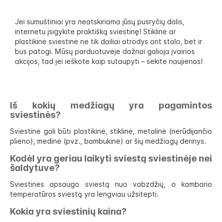
Jei sumuštiniai yra neatskiriama jūsų pusryčių dalis,
internetu įsigykite praktišką sviestinę! Stiklinė ar
plastikinė sviestinė ne tik dailiai atrodys ant stalo, bet ir
bus patogi. Mūsų parduotuvėje dažnai galioja įvairios
akcijos, tad jei ieškote kaip sutaupyti – sekite naujienas!
Iš kokių medžiagų yra pagamintos
sviestinės?
Sviestinė gali būti plastikinė, stiklinė, metalinė (nerūdijančio
plieno), medinė (pvz., bambukinė) ar šių medžiagų derinys.
Kodėl yra geriau laikyti sviestą sviestinėje nei
šaldytuve?
Sviestinės apsaugo sviestą nuo vabzdžių, o kambario
temperatūros sviestą yra lengviau užsitepti.
Kokia yra sviestinių kaina?