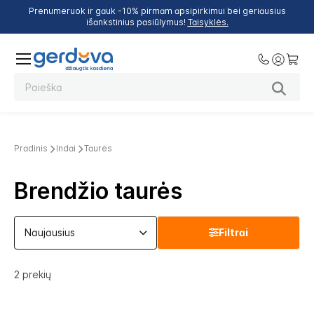
Prenumeruok ir gauk -10% pirmam apsipirkimui bei geriausius
išankstinius pasiūlymus!
Taisyklės.
Pradinis
Indai
Taurės
Brendžio taurės
Filtrai
2
prekių