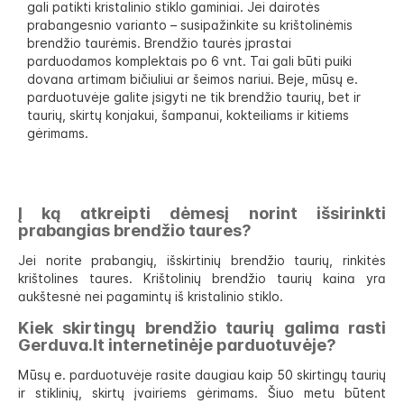
gali patikti kristalinio stiklo gaminiai. Jei dairotės
prabangesnio varianto – susipažinkite su krištolinėmis
brendžio taurėmis. Brendžio taurės įprastai
parduodamos komplektais po 6 vnt. Tai gali būti puiki
dovana artimam bičiuliui ar šeimos nariui. Beje, mūsų e.
parduotuvėje galite įsigyti ne tik brendžio taurių, bet ir
taurių, skirtų konjakui, šampanui, kokteiliams ir kitiems
gėrimams.
Į ką atkreipti dėmesį norint išsirinkti
prabangias brendžio taures?
Jei norite prabangių, išskirtinių brendžio taurių, rinkitės
krištolines taures. Krištolinių brendžio taurių kaina yra
aukštesnė nei pagamintų iš kristalinio stiklo.
Kiek skirtingų brendžio taurių galima rasti
Gerduva.lt internetinėje parduotuvėje?
Mūsų e. parduotuvėje rasite daugiau kaip 50 skirtingų taurių
ir stiklinių, skirtų įvairiems gėrimams. Šiuo metu būtent