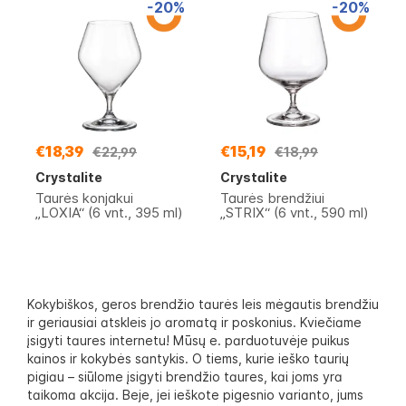
-20%
-20%
€18,39
€15,19
€22,99
€18,99
Crystalite
Crystalite
Taurės konjakui
Taurės brendžiui
„LOXIA“ (6 vnt., 395 ml)
„STRIX“ (6 vnt., 590 ml)
Kokybiškos, geros brendžio taurės leis mėgautis brendžiu
ir geriausiai atskleis jo aromatą ir poskonius. Kviečiame
įsigyti taures internetu! Mūsų e. parduotuvėje puikus
kainos ir kokybės santykis. O tiems, kurie ieško taurių
pigiau – siūlome įsigyti brendžio taures, kai joms yra
taikoma akcija. Beje, jei ieškote pigesnio varianto, jums