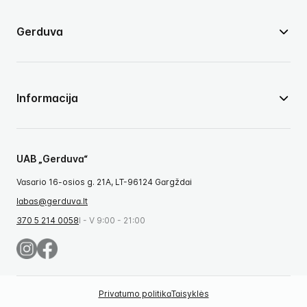
Gerduva
Informacija
UAB „Gerduva“
Vasario 16-osios g. 21A, LT-96124 Gargždai
labas@gerduva.lt
370 5 214 0058
I - V 9:00 - 21:00
Privatumo politika
Taisyklės