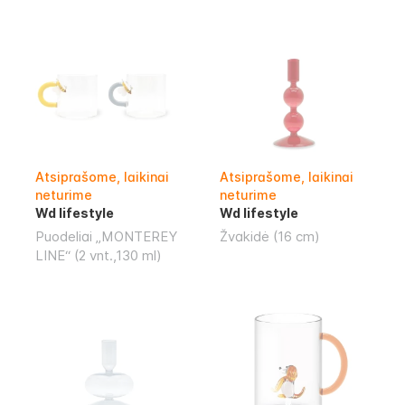
Atsiprašome, laikinai
Atsiprašome, laikinai
neturime
neturime
Wd lifestyle
Wd lifestyle
Puodeliai „MONTEREY
Žvakidė (16 cm)
LINE“ (2 vnt.,130 ml)