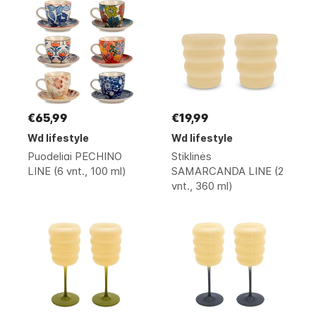
€65,99
€19,99
Wd lifestyle
Wd lifestyle
Puodeliai PECHINO
Stiklinės
LINE (6 vnt., 100 ml)
SAMARCANDA LINE (2
vnt., 360 ml)