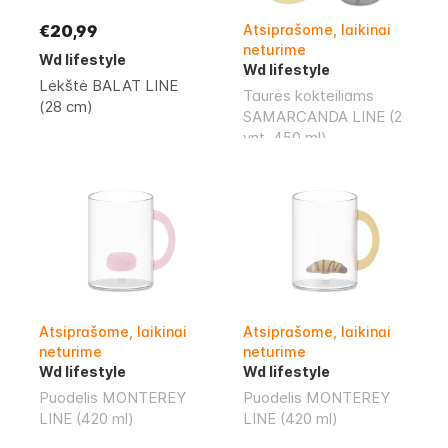
€20,99
Atsiprašome, laikinai
neturime
Wd lifestyle
Wd lifestyle
Lėkštė BALAT LINE
Taurės kokteiliams
(28 cm)
SAMARCANDA LINE (2
vnt.,450 ml)
Atsiprašome, laikinai
Atsiprašome, laikinai
neturime
neturime
Wd lifestyle
Wd lifestyle
Puodelis MONTEREY
Puodelis MONTEREY
LINE (420 ml)
LINE (420 ml)