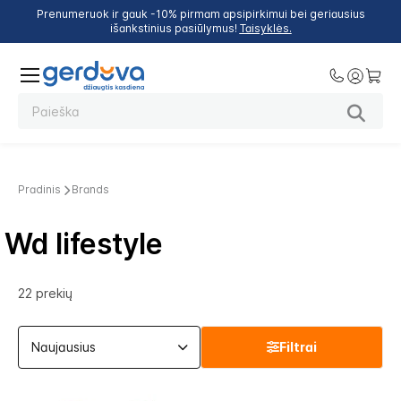
Prenumeruok ir gauk -10% pirmam apsipirkimui bei geriausius
išankstinius pasiūlymus!
Taisyklės.
Pradinis
Brands
Wd lifestyle
22
prekių
Filtrai