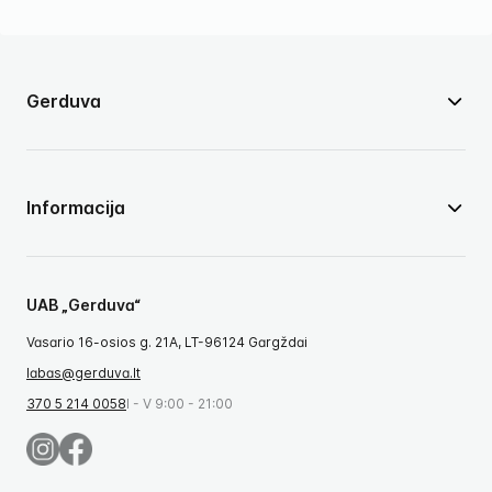
Gerduva
Informacija
UAB „Gerduva“
Vasario 16-osios g. 21A, LT-96124 Gargždai
labas@gerduva.lt
370 5 214 0058
I - V 9:00 - 21:00