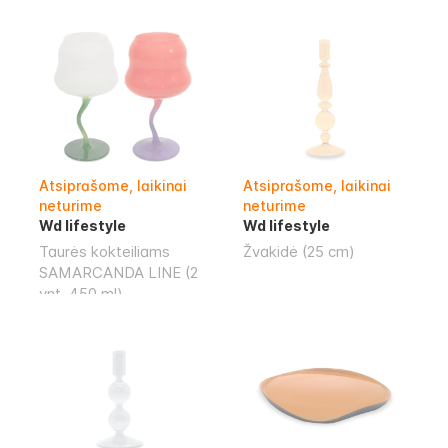
Atsiprašome, laikinai
Atsiprašome, laikinai
neturime
neturime
Wd lifestyle
Wd lifestyle
Taurės kokteiliams
Žvakidė (25 cm)
SAMARCANDA LINE (2
vnt.,450 ml)