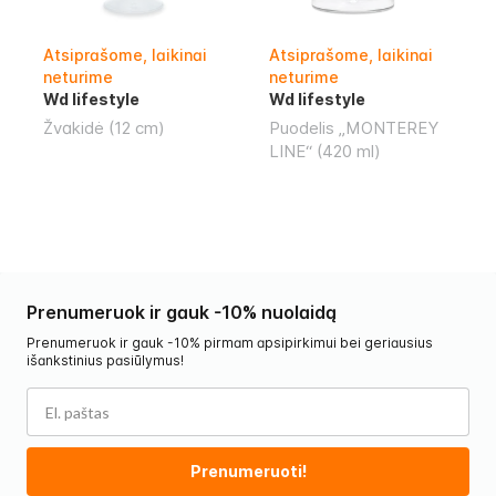
Atsiprašome, laikinai
Atsiprašome, laikinai
neturime
neturime
Wd lifestyle
Wd lifestyle
Žvakidė (12 cm)
Puodelis „MONTEREY
LINE“ (420 ml)
Prenumeruok ir gauk -10% nuolaidą
Prenumeruok ir gauk -10% pirmam apsipirkimui bei geriausius
išankstinius pasiūlymus!
Prenumeruoti!