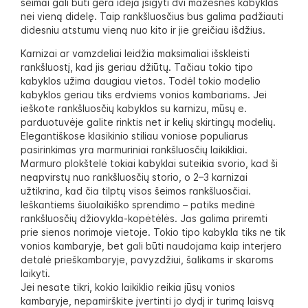
šeimai gali būti gera idėja įsigyti dvi mažesnes kabyklas
nei vieną didelę. Taip rankšluosčius bus galima padžiauti
didesniu atstumu vieną nuo kito ir jie greičiau išdžius.
Karnizai ar vamzdeliai leidžia maksimaliai išskleisti
rankšluostį, kad jis geriau džiūtų. Tačiau tokio tipo
kabyklos užima daugiau vietos. Todėl tokio modelio
kabyklos geriau tiks erdviems vonios kambariams. Jei
ieškote rankšluosčių kabyklos su karnizu, mūsų e.
parduotuvėje galite rinktis net ir kelių skirtingų modelių.
Elegantiškose klasikinio stiliau voniose populiarus
pasirinkimas yra marmuriniai rankšluosčių laikikliai.
Marmuro plokštelė tokiai kabyklai suteikia svorio, kad ši
neapvirstų nuo rankšluosčių storio, o 2–3 karnizai
užtikrina, kad čia tilptų visos šeimos rankšluosčiai.
Ieškantiems šiuolaikiško sprendimo – patiks medinė
rankšluosčių džiovykla-kopėtėlės. Jas galima priremti
prie sienos norimoje vietoje. Tokio tipo kabykla tiks ne tik
vonios kambaryje, bet gali būti naudojama kaip interjero
detalė prieškambaryje, pavyzdžiui, šalikams ir skaroms
laikyti.
Jei nesate tikri, kokio laikiklio reikia jūsų vonios
kambaryje, nepamirškite įvertinti jo dydį ir turimą laisvą