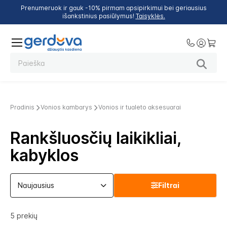
Prenumeruok ir gauk -10% pirmam apsipirkimui bei geriausius
išankstinius pasiūlymus!
Taisyklės.
Pradinis
Vonios kambarys
Vonios ir tualeto aksesuarai
Rankšluosčių laikikliai,
kabyklos
Filtrai
5
prekių