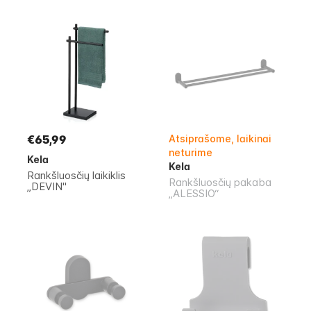
€65,99
Atsiprašome, laikinai
neturime
Kela
Kela
Rankšluosčių laikiklis
Rankšluosčių pakaba
„DEVIN"
„ALESSIO“