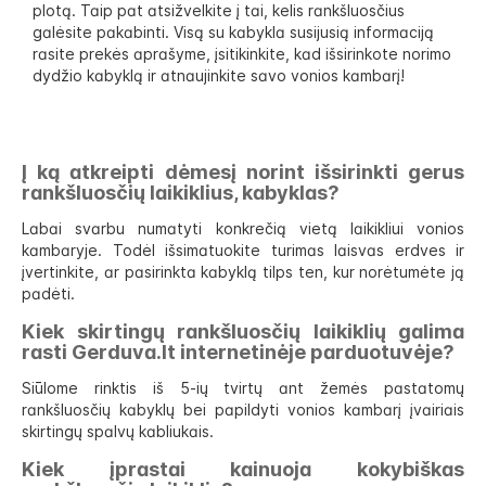
plotą. Taip pat atsižvelkite į tai, kelis rankšluosčius
galėsite pakabinti. Visą su kabykla susijusią informaciją
rasite prekės aprašyme, įsitikinkite, kad išsirinkote norimo
dydžio kabyklą ir atnaujinkite savo vonios kambarį!
Į ką atkreipti dėmesį norint išsirinkti gerus
rankšluosčių laikiklius, kabyklas?
Labai svarbu numatyti konkrečią vietą laikikliui vonios
kambaryje. Todėl išsimatuokite turimas laisvas erdves ir
įvertinkite, ar pasirinkta kabyklą tilps ten, kur norėtumėte ją
padėti.
Kiek skirtingų rankšluosčių laikiklių galima
rasti Gerduva.lt internetinėje parduotuvėje?
Siūlome rinktis iš 5-ių tvirtų ant žemės pastatomų
rankšluosčių kabyklų bei papildyti vonios kambarį įvairiais
skirtingų spalvų kabliukais.
Kiek įprastai kainuoja kokybiškas