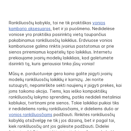
Rankšluosčių kabykla, tai ne tik praktiškas
vonios
kambario aksesuaras
, bet ir jo puošmena. Nedidelėse
voniose yra praktiška pasirinktą vietą taupančius
pakabinamus rankšluosčių laikiklius. Erdviuose vonios
kambariuose galima rinktis įvairius pastatomus ar prie
sienos priremiamus kopėtėlių tipo laikiklius. Internetu
prekiaujame įvairių modelių laikikliais, kad galėtumėte
išsirinkti tą, kuris geriausiai tinka jūsų voniai!
Mūsų e. parduotuvėje gera kaina galite įsigyti įvairių
modelių rankšluosčių laikiklių ir karnizų. Jei norite
sutaupyti, nepamirškite sekti naujienų ir įsigyti prekes, kai
joms taikoma akcija. Tiems, kas ieško kompaktiškų
rankšluosčių laikymo sprendimų, patiks nedideli metaliniai
kabliukai, tvirtinami prie sienos. Tokie laikikliai puikiai tiks
ir nedideliems rankų rankšluosčiams, ir dideliems dušo ar
vonios rankšluosčiams
padžiauti. Rinkitės rankšluosčių
kabyklą atsižvelgę ne tik į jos dizainą, bet ir pagal tai,
kiek rankšluosčių ant jos galėsite padžiauti. Didelei