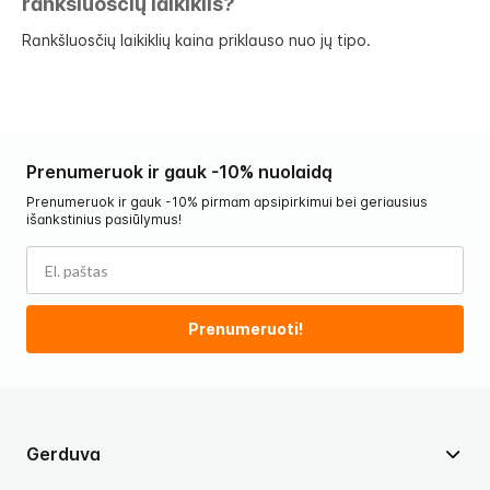
rankšluosčių laikiklis?
Rankšluosčių laikiklių kaina priklauso nuo jų tipo.
Prenumeruok ir gauk -10% nuolaidą
Prenumeruok ir gauk -10% pirmam apsipirkimui bei geriausius
išankstinius pasiūlymus!
Prenumeruoti!
Gerduva