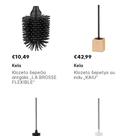
€10,49
€42,99
Kela
Kela
Klozeto šepečio
Klozeto šepetys su
antgalis „LA BROSSE
indu „KAIU“
FLEXIBLE“