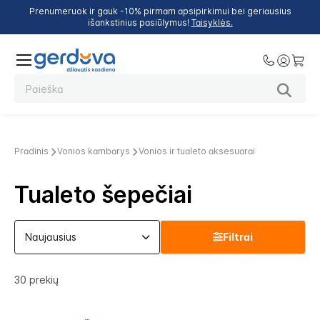
Prenumeruok ir gauk -10% pirmam apsipirkimui bei geriausius
išankstinius pasiūlymus!
Taisyklės.
Pradinis
Vonios kambarys
Vonios ir tualeto aksesuarai
Tualeto šepečiai
Filtrai
30
prekių