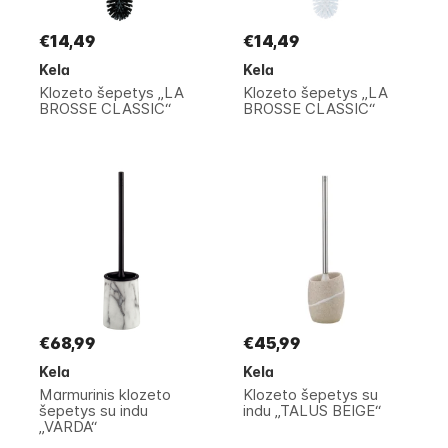
€14,49
€14,49
Kela
Kela
Klozeto šepetys „LA
Klozeto šepetys „LA
BROSSE CLASSIC“
BROSSE CLASSIC“
€68,99
€45,99
Kela
Kela
Marmurinis klozeto
Klozeto šepetys su
šepetys su indu
indu „TALUS BEIGE“
„VARDA“