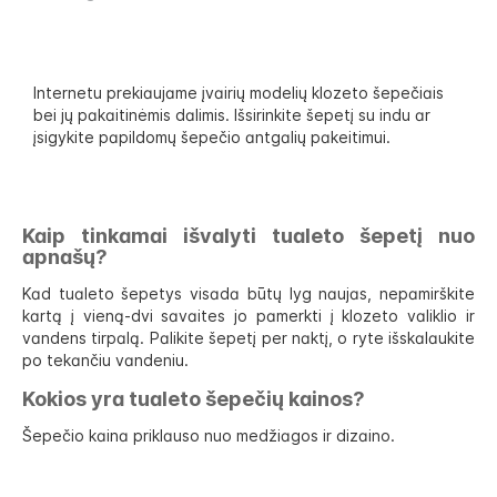
Internetu prekiaujame įvairių modelių klozeto šepečiais
bei jų pakaitinėmis dalimis. Išsirinkite šepetį su indu ar
įsigykite papildomų šepečio antgalių pakeitimui.
Kaip tinkamai išvalyti tualeto šepetį nuo
apnašų?
Kad tualeto šepetys visada būtų lyg naujas, nepamirškite
kartą į vieną-dvi savaites jo pamerkti į klozeto valiklio ir
vandens tirpalą. Palikite šepetį per naktį, o ryte išskalaukite
po tekančiu vandeniu.
Kokios yra tualeto šepečių kainos?
Šepečio kaina priklauso nuo medžiagos ir dizaino.