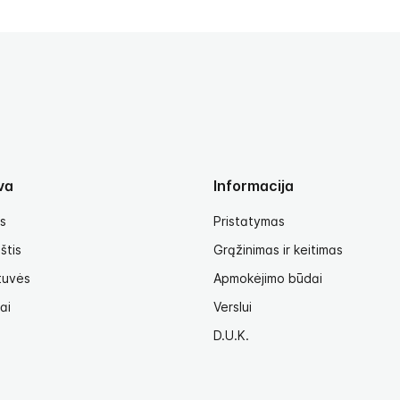
va
Informacija
s
Pristatymas
štis
Grąžinimas ir keitimas
tuvės
Apmokėjimo būdai
ai
Verslui
D.U.K.