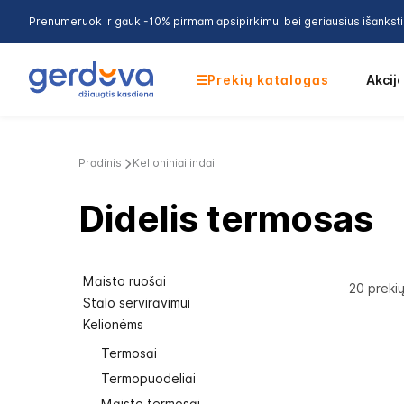
Prenumeruok ir gauk -10% pirmam apsipirkimui bei geriausius išankst
Prekių katalogas
Akcij
Pradinis
Kelioniniai indai
Didelis termosas
Maisto ruošai
20
preki
Stalo serviravimui
Kelionėms
Termosai
Termopuodeliai
Maisto termosai