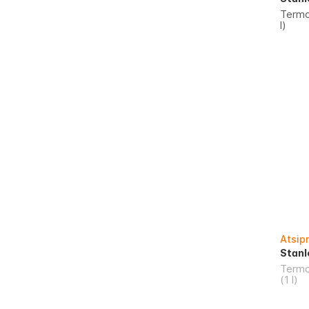
Termo
l)
Atsip
Stanl
Term
(1 l)