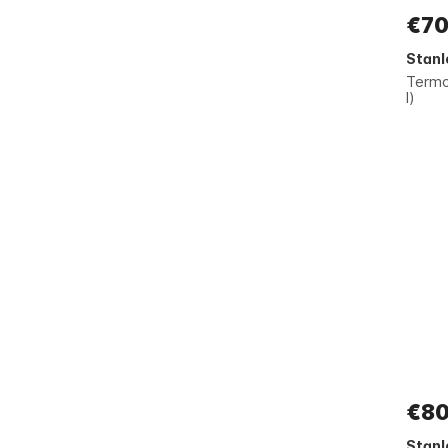
€70
Stanl
Termo
l)
€80
Stanl