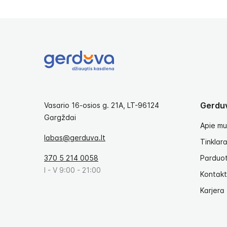
Gerdu
Vasario 16-osios g. 21A, LT-96124
Gargždai
Apie mu
labas@gerduva.lt
Tinklara
370 5 214 0058
Parduo
I - V 9:00 - 21:00
Kontakt
Karjera