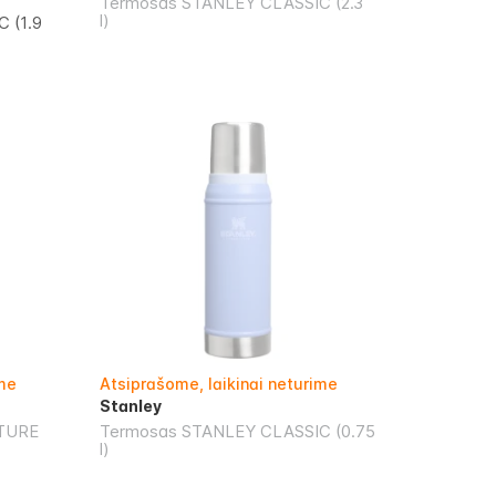
Termosas STANLEY CLASSIC (2.3
l)
 (1.9
ime
Atsiprašome, laikinai neturime
Stanley
TURE
Termosas STANLEY CLASSIC (0.75
l)