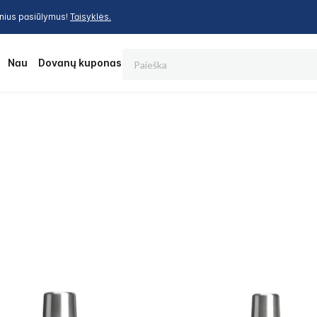
inius pasiūlymus!
Taisyklės.
Paieška
os
Nauja
Dovanų kuponas
ų