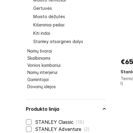
Gertuvės
Maisto dėžutės
Kišeniniai peiliai
Kiti indai
Stanley atsarginės dalys
Namų švarai
Skalbiniams
€65
Vonios kambariui
Stanl
Namų interjerui
Termo
Gamintojai
l)
Dovanų idėjos
Produkto linija
prekės
STANLEY Classic
18
prekės
STANLEY Adventure
2