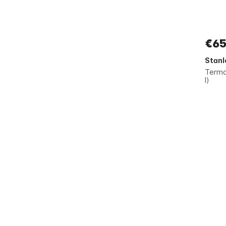
€65
Stanl
Termo
l)