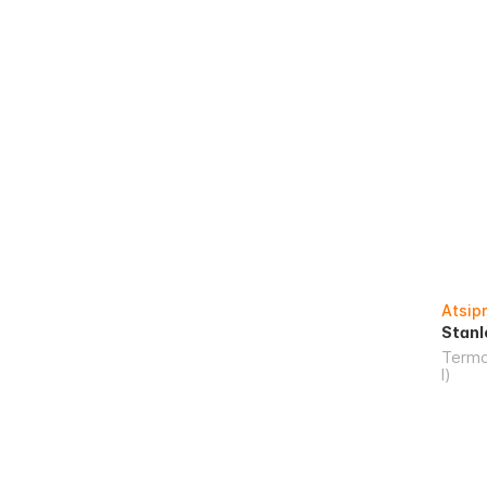
Atsip
Stanl
Termo
l)