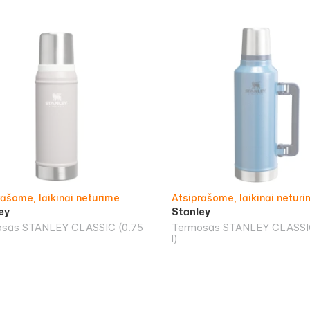
rašome, laikinai neturime
Atsiprašome, laikinai netur
ey
Stanley
sas STANLEY CLASSIC (0.75
Termosas STANLEY CLASSIC
l)