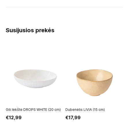
Susijusios prekės
Gili lėkštė DROPS WHITE (20 cm)
Dubenėlis LIVIA (15 cm)
Gi
€12,99
€17,99
€