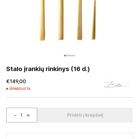
Skip
to
Stalo įrankių rinkinys (16 d.)
the
beginning
€149,00
of
IŠPARDUOTA
the
images
gallery
-
+
Pridėti į krepšelį