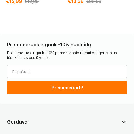
€15,99
€18,39
€
€19,99
€22,99
Prenumeruok ir gauk -10% nuolaidą
Prenumeruok ir gauk -10% pirmam apsipirkimui bei geriausius
išankstinius pasiūlymus!
Prenumeruoti!
Gerduva