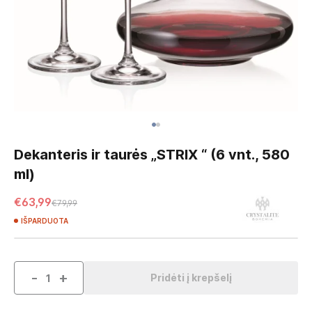
Skip
to
Dekanteris ir taurės „STRIX “ (6 vnt., 580
the
ml)
beginning
of
€63,99
€79,99
the
images
IŠPARDUOTA
gallery
-
+
Pridėti į krepšelį