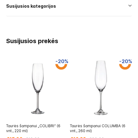
Susijusios kategorijos
Susijusios prekės
-20%
-20%
Taurės šampanui „COLIBRI“ (6
Taurės šampanui COLUMBA (6
Ta
vnt., 220 ml)
vnt., 260 ml)
vn