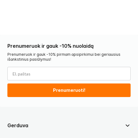
€
Prenumeruok ir gauk -10% nuolaidą
Prenumeruok ir gauk -10% pirmam apsipirkimui bei geriausius
išankstinius pasiūlymus!
Prenumeruoti!
Gerduva