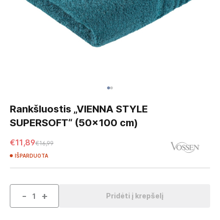
Skip
to
Rankšluostis „VIENNA STYLE
the
SUPERSOFT“ (50x100 cm)
beginning
of
€11,89
€16,99
the
images
IŠPARDUOTA
gallery
-
+
Pridėti į krepšelį