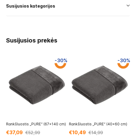
Susijusios kategorijos
Susijusios prekės
-30%
-30%
Rankšluostis „PURE“ (67x140 cm)
Rankšluostis „PURE“ (40x60 cm)
Ra
c
€37,09
€10,49
€52,99
€14,99