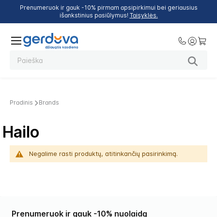
Prenumeruok ir gauk -10% pirmam apsipirkimui bei geriausius
išankstinius pasiūlymus!
Taisyklės.
Pradinis
Brands
Hailo
Negalime rasti produktų, atitinkančių pasirinkimą.
Prenumeruok ir gauk -10% nuolaidą