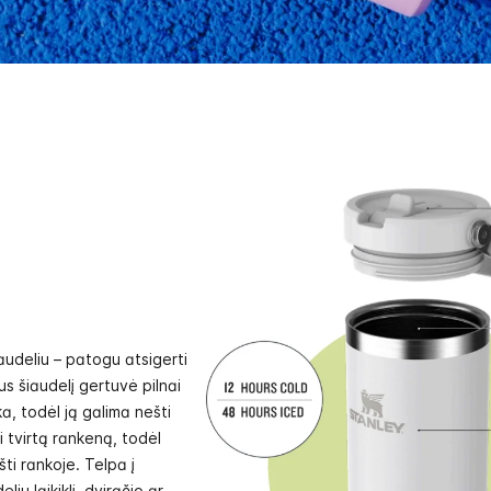
iaudeliu – patogu atsigerti
us šiaudelį gertuvė pilnai
a, todėl ją galima nešti
ri tvirtą rankeną, todėl
ti rankoje. Telpa į
ių laikiklį, dviračio ar