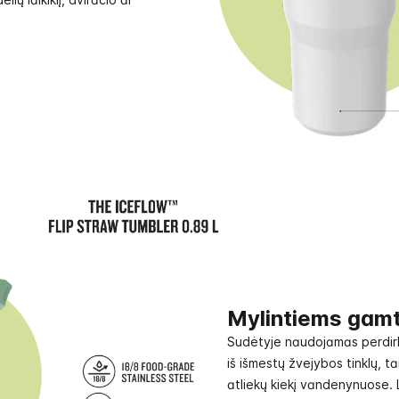
Mylintiems gamt
Sudėtyje naudojamas perdir
iš išmestų žvejybos tinklų, t
atliekų kiekį vandenynuose. 