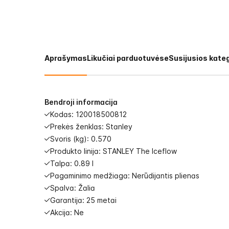
images
gallery
Aprašymas
Likučiai parduotuvėse
Susijusios kateg
Bendroji informacija
Kodas: 120018500812
Prekės ženklas: Stanley
Svoris (kg): 0.570
Produkto linija: STANLEY The Iceflow
Talpa: 0.89 l
Pagaminimo medžiaga: Nerūdijantis plienas
Spalva: Žalia
Garantija: 25 metai
Akcija: Ne