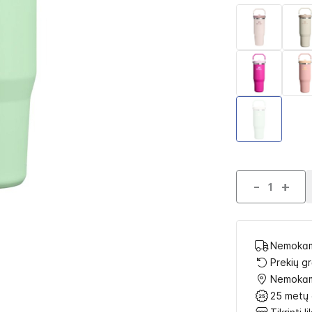
-
+
Nemokam
Prekių g
Nemokam
25 metų 