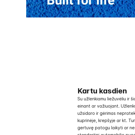
Kartu kasdien
Su užlenkiamu liežuvėliu ir š
einant ar važiuojant. Užlenk
užsidaro ir gėrimas nepratek
kuprinėje, krepšyje ar kt. Tu
gertuvę patogu laikyti ar neš
standartinį automobilio puodel