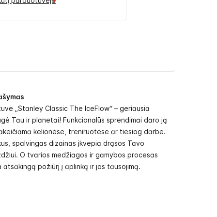
likutį parduotuvėje
ašymas
uvė „Stanley Classic The IceFlow“ – geriausia
gė Tau ir planetai! Funkcionalūs sprendimai daro ją
keičiama kelionėse, treniruotėse ar tiesiog darbe.
us, spalvingas dizainas įkvepia drąsos Tavo
zdžiui. O tvarios medžiagos ir gamybos procesas
a atsakingą požiūrį į aplinką ir jos tausojimą.