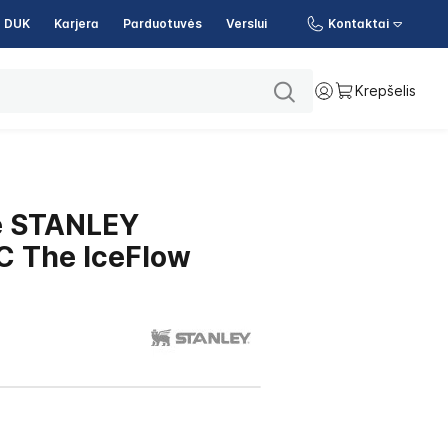
DUK
Karjera
Parduotuvės
Verslui
Kontaktai
Krepšelis
ė STANLEY
C The IceFlow