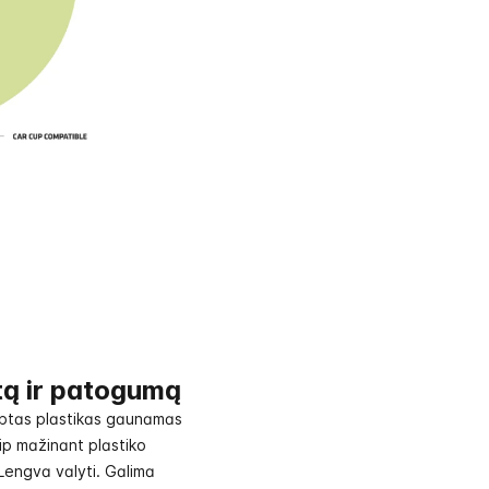
ą ir patogumą
btas plastikas gaunamas
aip mažinant plastiko
Lengva valyti. Galima