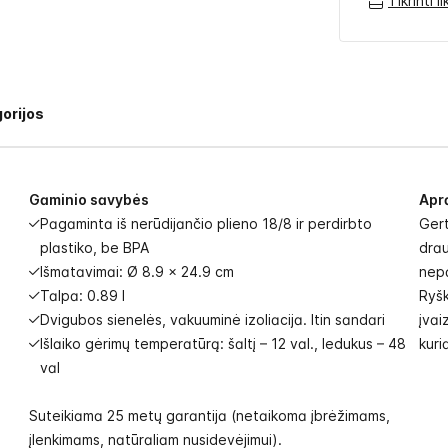
Tikrinti 
orijos
Gaminio savybės
Apr
Pagaminta iš nerūdijančio plieno 18/8 ir perdirbto
Gert
plastiko, be BPA
drau
Išmatavimai: Ø 8.9 x 24.9 cm
nepa
Talpa: 0.89 l
Ryšk
Dvigubos sienelės, vakuuminė izoliacija. Itin sandari
įvai
Išlaiko gėrimų temperatūrą: šaltį – 12 val., ledukus – 48
kuri
val
Suteikiama 25 metų garantija (netaikoma įbrėžimams,
įlenkimams, natūraliam nusidevėjimui).