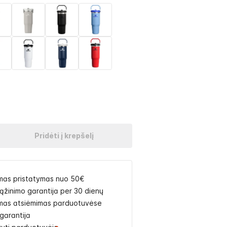
Pridėti į krepšelį
as pristatymas nuo 50€
rąžinimo garantija per 30 dienų
as atsiėmimas parduotuvėse
garantija