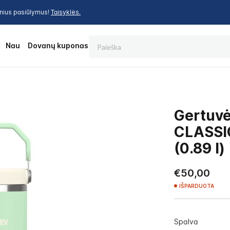
inius pasiūlymus!
Taisyklės.
Paieška
os
Nauja
Dovanų kuponas
Gertuv
CLASSI
(0.89 l)
€50,00
IŠPARDUOTA
Spalva