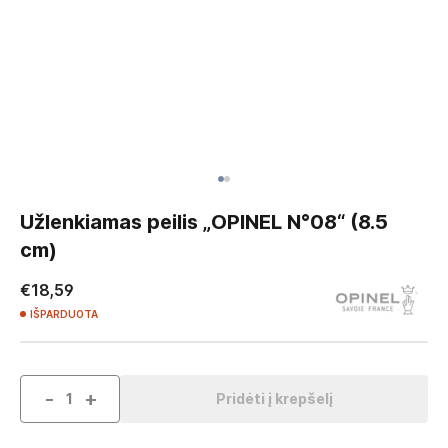
Skip
to
Užlenkiamas peilis „OPINEL N°08“ (8.5
the
cm)
beginning
of
€18,59
the
IŠPARDUOTA
images
gallery
-
+
Pridėti į krepšelį