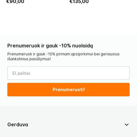
€90,00
€135,00
€
Prenumeruok ir gauk -10% nuolaidą
Prenumeruok ir gauk -10% pirmam apsipirkimui bei geriausius
išankstinius pasiūlymus!
Prenumeruoti!
Gerduva