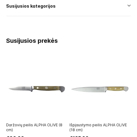
Susijusios kategorijos
Susijusios prekės
Daržovių peilis ALPHA OLIVE (8
Išpjaustymo peilis ALPHA OLIVE
Už
cm)
(18 cm)
„O