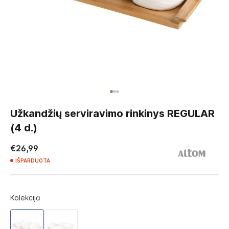
Skip
to
Užkandžių serviravimo rinkinys REGULAR
the
(4 d.)
beginning
of
€26,99
the
IŠPARDUOTA
images
gallery
Kolekcija