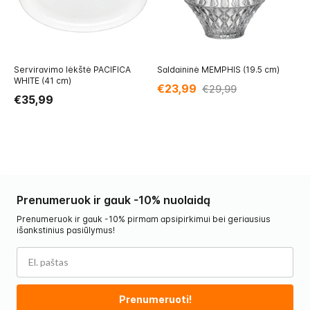
Serviravimo lėkštė PACIFICA
Saldaininė MEMPHIS (19.5 cm)
Se
WHITE (41 cm)
c
€23,99
€29,99
€35,99
€
Prenumeruok ir gauk -10% nuolaidą
Prenumeruok ir gauk -10% pirmam apsipirkimui bei geriausius
išankstinius pasiūlymus!
Prenumeruoti!