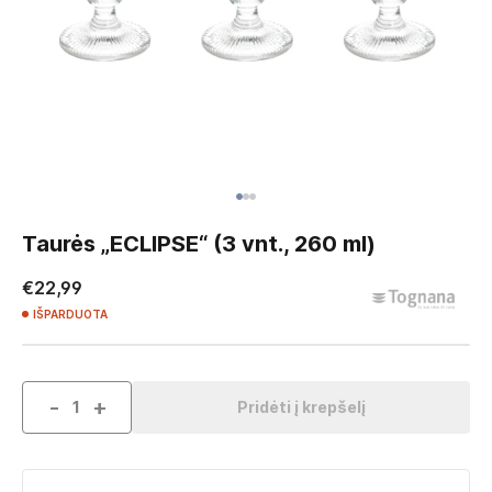
Skip
to
Taurės „ECLIPSE“ (3 vnt., 260 ml)
the
beginning
€22,99
of
IŠPARDUOTA
the
images
gallery
-
+
Pridėti į krepšelį