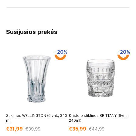
Susijusios prekės
-20%
-20%
Stiklinės WELLINGTON (6 vnt., 340
Krištolo stiklinės BRITTANY (6vnt.,
Ta
ml)
240ml)
23
€31,99
€35,99
€
€39,99
€44,99