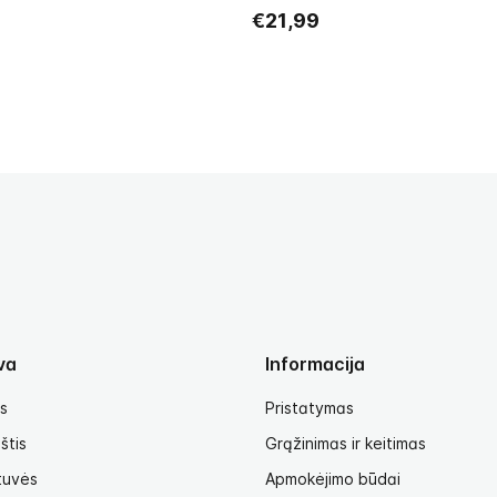
€21,99
va
Informacija
s
Pristatymas
štis
Grąžinimas ir keitimas
tuvės
Apmokėjimo būdai