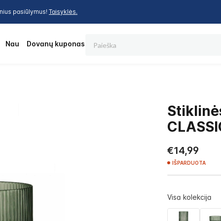
inius pasiūlymus!
Taisyklės.
Paieška
os
Nauja
Dovanų kuponas
Stikli
CLASSIC
€14,99
IŠPARDUOTA
Visa kolekcija