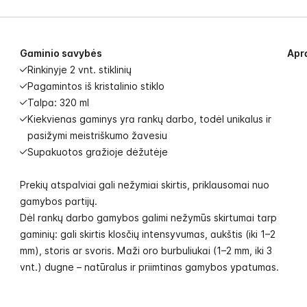
Gaminio savybės
Apr
Rinkinyje 2 vnt. stiklinių
Pagamintos iš kristalinio stiklo
Talpa: 320 ml
Kiekvienas gaminys yra rankų darbo, todėl unikalus ir
pasižymi meistriškumo žavesiu
Supakuotos gražioje dėžutėje
Prekių atspalviai gali nežymiai skirtis, priklausomai nuo
gamybos partijų.
Dėl rankų darbo gamybos galimi nežymūs skirtumai tarp
gaminių: gali skirtis klosčių intensyvumas, aukštis (iki 1–2
mm), storis ar svoris. Maži oro burbuliukai (1–2 mm, iki 3
vnt.) dugne – natūralus ir priimtinas gamybos ypatumas.