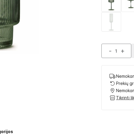
-
+
Nemokam
Prekių g
Nemokam
Tikrinti 
orijos