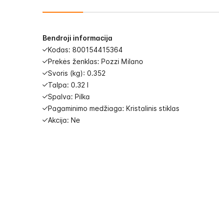
images
gallery
Bendroji informacija
Kodas: 800154415364
Prekės ženklas: Pozzi Milano
Svoris (kg): 0.352
Talpa: 0.32 l
Spalva: Pilka
Pagaminimo medžiaga: Kristalinis stiklas
Akcija: Ne