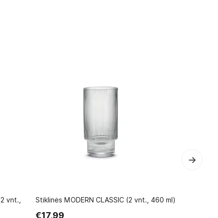
 vnt.,
Stiklinės MODERN CLASSIC (2 vnt., 460 ml)
Taurės kok
vnt., 250 ml
€17,99