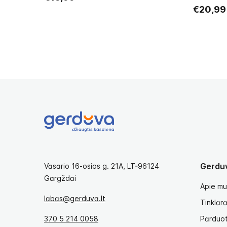
€20,99
Gerdu
Vasario 16-osios g. 21A, LT-96124
Gargždai
Apie mu
labas@gerduva.lt
Tinklara
370 5 214 0058
Parduo