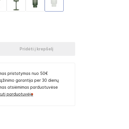
Pridėti į krepšelį
as pristatymas nuo 50€
rąžinimo garantija per 30 dienų
as atsiėmimas parduotuvėse
likutį parduotuvėje