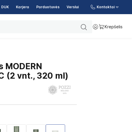
DUK
Karjera
Parduotuvės
Verslui
Kontaktai
Krepšelis
nės MODERN
 (2 vnt., 320 ml)