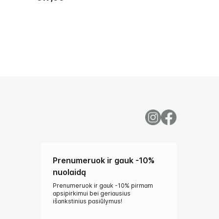
€18,99
Prenumeruok ir gauk -10%
nuolaidą
Prenumeruok ir gauk -10% pirmam
apsipirkimui bei geriausius
išankstinius pasiūlymus!