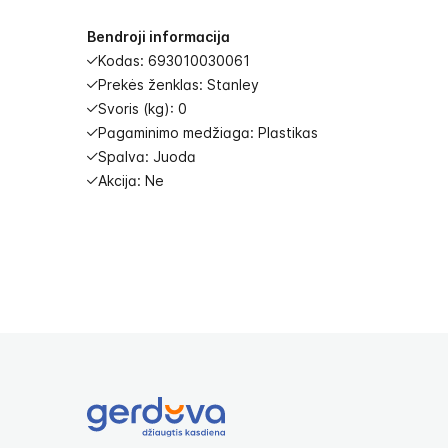
images
gallery
Bendroji informacija
Kodas: 693010030061
Prekės ženklas: Stanley
Svoris (kg): 0
Pagaminimo medžiaga: Plastikas
Spalva: Juoda
Akcija: Ne