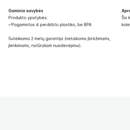
Gaminio savybės
Apr
Produkto ypatybės:
Šis 
Pagamintas iš perdirbto plastiko, be BPA
kole
Suteikiama 2 metų garantija (netaikoma įbrėžimams,
įlenkimams, natūraliam nusidevėjimui).