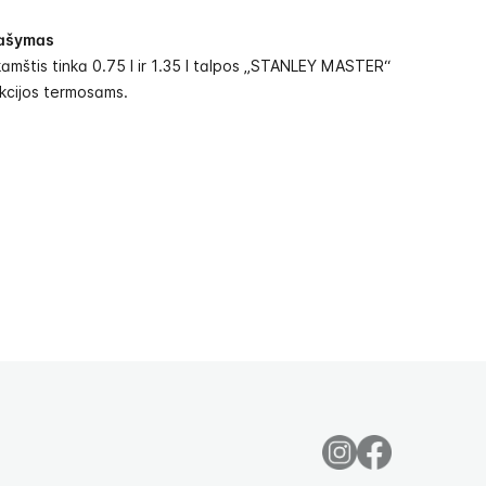
ašymas
kamštis tinka 0.75 l ir 1.35 l talpos „STANLEY MASTER“
kcijos termosams.