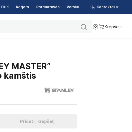
DUK
Karjera
Parduotuvės
Verslui
Kontaktai
Krepšelis
EY MASTER“
 kamštis
Pridėti į krepšelį