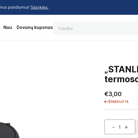
inius pasiūlymus!
Taisyklės.
Paieška
os
Nauja
Dovanų kuponas
„STANL
termoso
€3,00
IŠPARDUOTA
-
+