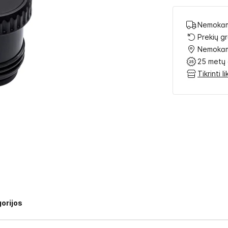
Nemokam
Prekių g
Nemokam
25 metų 
Tikrinti 
orijos