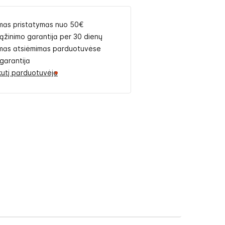
as pristatymas nuo 50€
rąžinimo garantija per 30 dienų
as atsiėmimas parduotuvėse
garantija
likutį parduotuvėje