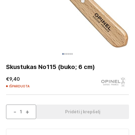
Skip
to
Skustukas No115 (buko; 6 cm)
the
beginning
€9,40
of
IŠPARDUOTA
the
images
gallery
-
+
Pridėti į krepšelį