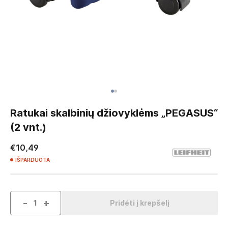
Skip
to
Ratukai skalbinių džiovyklėms „PEGASUS“
the
(2 vnt.)
beginning
of
€10,49
the
IŠPARDUOTA
images
gallery
-
+
Pridėti į krepšelį