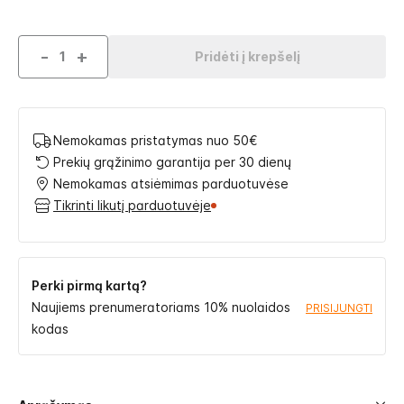
-
+
Pridėti į krepšelį
Nemokamas pristatymas nuo 50€
Prekių grąžinimo garantija per 30 dienų
Nemokamas atsiėmimas parduotuvėse
Tikrinti likutį parduotuvėje
Perki pirmą kartą?
Naujiems prenumeratoriams 10% nuolaidos
PRISIJUNGTI
kodas