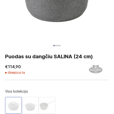
Skip
to
Puodas su dangčiu SALINA (24 cm)
the
beginning
€114,90
of
IŠPARDUOTA
the
images
gallery
Visa kolekcija