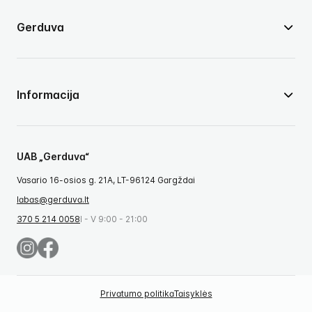
Gerduva
Informacija
UAB „Gerduva“
Vasario 16-osios g. 21A, LT-96124 Gargždai
labas@gerduva.lt
370 5 214 0058
I - V 9:00 - 21:00
Privatumo politika
Taisyklės