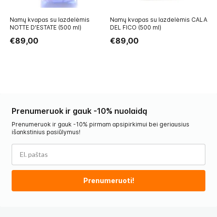
Namų kvapas su lazdelėmis
Namų kvapas su lazdelėmis CALA
P
NOTTE D'ESTATE (500 ml)
DEL FICO (500 ml)
DE
€89,00
€89,00
€
Prenumeruok ir gauk -10% nuolaidą
Prenumeruok ir gauk -10% pirmam apsipirkimui bei geriausius
išankstinius pasiūlymus!
Prenumeruoti!