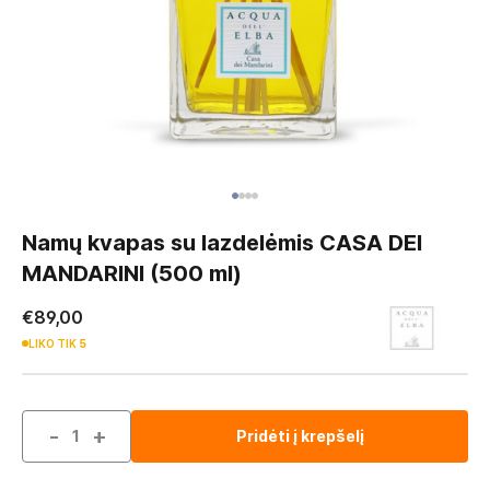
Skip
to
Namų kvapas su lazdelėmis CASA DEI
the
MANDARINI (500 ml)
beginning
of
€89,00
the
LIKO TIK
5
images
gallery
-
+
Pridėti į krepšelį