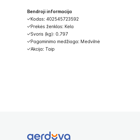
images
gallery
Bendroji informacija
Kodas: 402545723592
Prekės ženklas: Kela
Svoris (kg): 0.797
Pagaminimo medžiaga: Medvilnė
Akcija: Taip