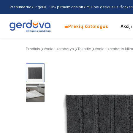
Prenumeruok ir gauk -10% pirmam apsipirkimui bei geriausius išankst
Prekių katalogas
Akcij
Pradinis
Vonios kambarys
Tekstilė
Vonios kambario kilim
Skip
to
the
end
of
the
images
gallery