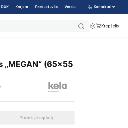
DUK
Karjera
Parduotuvės
Verslui
Kontaktai
Krepšelis
is „MEGAN“ (65x55
9
Pridėti į krepšelį