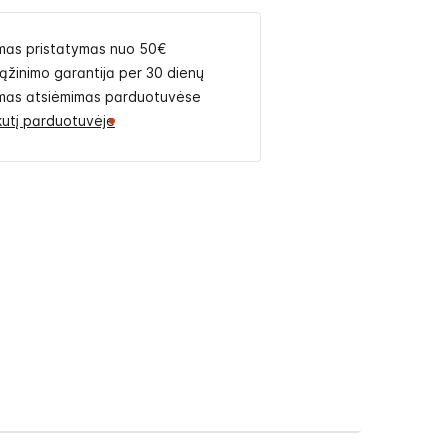
as pristatymas nuo 50€
rąžinimo garantija per 30 dienų
as atsiėmimas parduotuvėse
likutį parduotuvėje