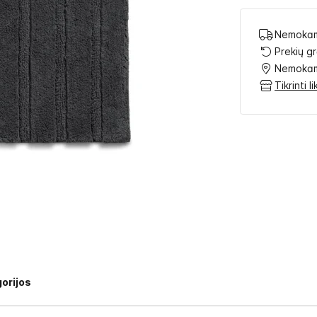
Nemokam
Prekių g
Nemokam
Tikrinti 
orijos