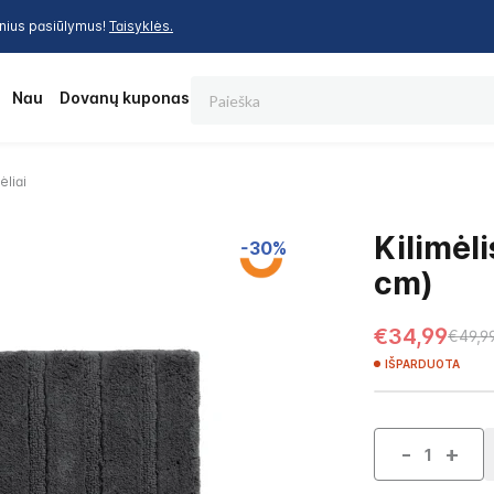
inius pasiūlymus!
Taisyklės.
Paieška
os
Nauja
Dovanų kuponas
ėliai
Kilimėl
-30%
cm)
€34,99
€49,9
IŠPARDUOTA
-
+