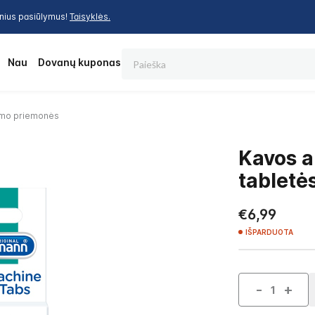
inius pasiūlymus!
Taisyklės.
Paieška
os
Nauja
Dovanų kuponas
ymo priemonės
Kavos a
tabletės
€6,99
IŠPARDUOTA
-
+