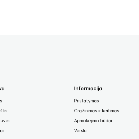
va
Informacija
s
Pristatymas
štis
Grąžinimas ir keitimas
tuvės
Apmokėjimo būdai
ai
Verslui