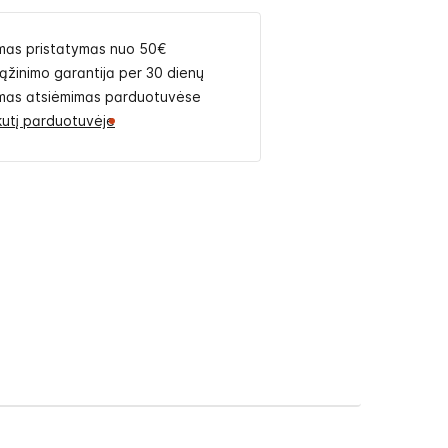
as pristatymas nuo 50€
rąžinimo garantija per 30 dienų
as atsiėmimas parduotuvėse
likutį parduotuvėje