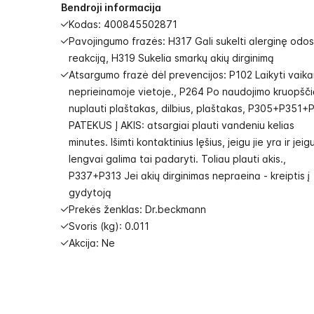
gallery
Bendroji informacija
Kodas: 400845502871
Pavojingumo frazės: H317 Gali sukelti alerginę odos
reakciją, H319 Sukelia smarkų akių dirginimą
Atsargumo frazė dėl prevencijos: P102 Laikyti vaik
neprieinamoje vietoje., P264 Po naudojimo kruopšči
nuplauti plaštakas, dilbius, plaštakas, P305+P351+
PATEKUS Į AKIS: atsargiai plauti vandeniu kelias
minutes. Išimti kontaktinius lęšius, jeigu jie yra ir jeig
lengvai galima tai padaryti. Toliau plauti akis.,
P337+P313 Jei akių dirginimas nepraeina - kreiptis į
gydytoją
Prekės ženklas: Dr.beckmann
Svoris (kg): 0.011
Akcija: Ne