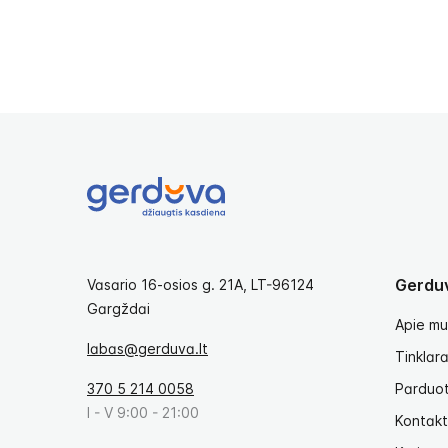
Gerdu
Vasario 16-osios g. 21A, LT-96124
Gargždai
Apie mu
labas@gerduva.lt
Tinklara
370 5 214 0058
Parduo
I - V 9:00 - 21:00
Kontakt