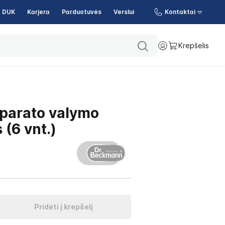
DUK
Karjera
Parduotuvės
Verslui
Kontaktai
Krepšelis
parato valymo
 (6 vnt.)
Pridėti į krepšelį