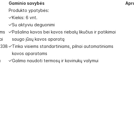
Gaminio savybės
Apr
Produkto ypatybės:
Kiekis: 6 vnt.
Su aktyviu deguonimi
ams
Pašalina kavos bei kavos riebalų likučius ir patikimai
ai
saugo jūsų kavos aparatą
P338
Tinka visiems standartiniams, pilnai automatiniams
kavos aparatams
u
Galima naudoti termosų ir kavinukų valymui