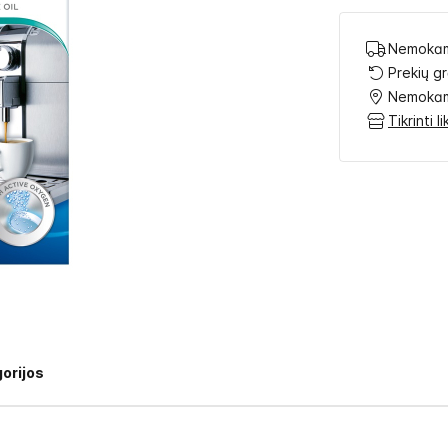
Nemokam
Prekių g
Nemokam
Tikrinti 
orijos