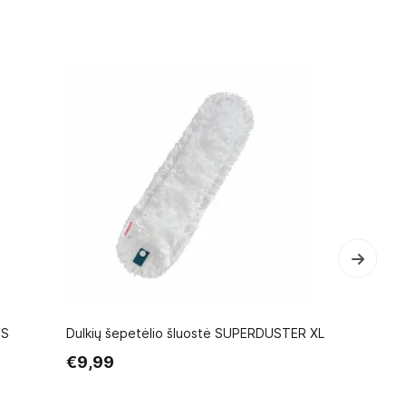
PS
Dulkių šepetėlio šluostė SUPERDUSTER XL
Langų valyt
cm)
€9,99
€10,99