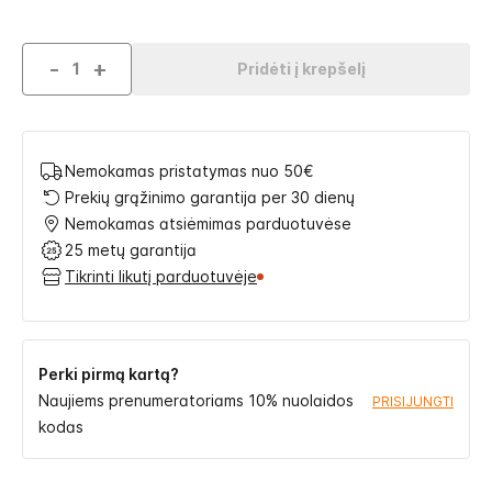
-
+
Pridėti į krepšelį
Nemokamas pristatymas nuo 50€
Prekių grąžinimo garantija per 30 dienų
Nemokamas atsiėmimas parduotuvėse
25 metų garantija
Tikrinti likutį parduotuvėje
Perki pirmą kartą?
Naujiems prenumeratoriams 10% nuolaidos
PRISIJUNGTI
kodas