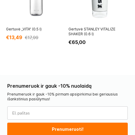
Gertuvė „VITA“ (0.5 l)
Gertuvė STANLEY VITALIZE
Ge
SHAKER (0.6 l)
€13,49
€
€17,99
€65,00
Prenumeruok ir gauk -10% nuolaidą
Prenumeruok ir gauk -10% pirmam apsipirkimui bei geriausius
išankstinius pasiūlymus!
Prenumeruoti!