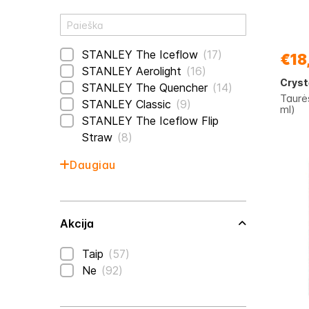
prekės
STANLEY The Iceflow
17
€18
prekės
STANLEY Aerolight
16
Cryst
prekės
STANLEY The Quencher
14
Taurė
prekės
STANLEY Classic
9
ml)
STANLEY The Iceflow Flip
prekės
Straw
8
Daugiau
Akcija
prekės
Taip
57
prekės
Ne
92