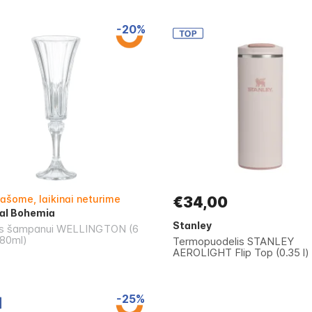
-20%
rašome, laikinai neturime
€34,00
al Bohemia
Stanley
s šampanui WELLINGTON (6
180ml)
Termopuodelis STANLEY
AEROLIGHT Flip Top (0.35 l)
-25%