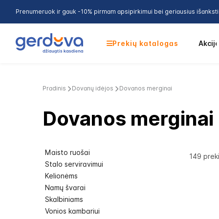
Prenumeruok ir gauk -10% pirmam apsipirkimui bei geriausius išankst
Prekių katalogas
Akcij
Pradinis
Dovanų idėjos
Dovanos merginai
Dovanos merginai 
Maisto ruošai
149
prek
Stalo serviravimui
Kelionėms
Namų švarai
Skalbiniams
Vonios kambariui