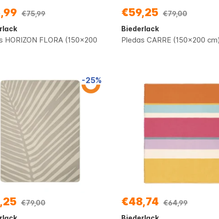
,99
€59,25
€75,99
€79,00
rlack
Biederlack
s HORIZON FLORA (150x200
Pledas CARRE (150x200 cm
-25%
,25
€48,74
€79,00
€64,99
rlack
Biederlack