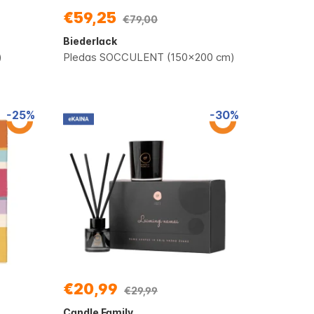
€59,25
€79,00
Biederlack
)
Pledas SOCCULENT (150x200 cm)
-25%
-30%
€20,99
€29,99
Candle Family