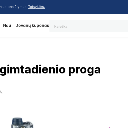
inius pasiūlymus!
Taisyklės.
Paieška
os
Nauja
Dovanų kuponas
gimtadienio proga
ių