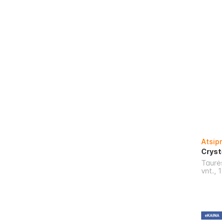
Atsip
Cryst
Taurė
vnt., 