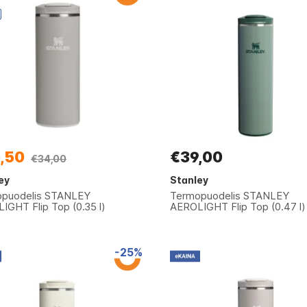
,50
€39,00
€34,00
ey
Stanley
puodelis STANLEY
Termopuodelis STANLEY
IGHT Flip Top (0.35 l)
AEROLIGHT Flip Top (0.47 l)
-25%