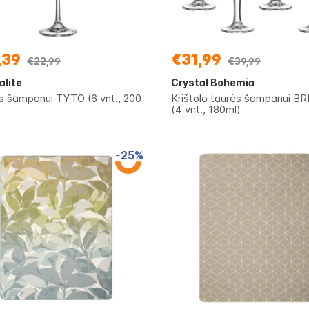
,39
€31,99
€22,99
€39,99
alite
Crystal Bohemia
s šampanui TYTO (6 vnt., 200
Krištolo taurės šampanui B
(4 vnt., 180ml)
-25%