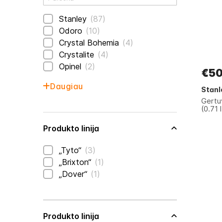
prekės
Stanley
87
prekės
Odoro
10
prekės
Crystal Bohemia
4
prekės
Crystalite
4
prekės
Opinel
2
€50
Daugiau
Stanl
Gertu
(0.71 l
Produkto linija
prekės
„Tyto“
3
prekė
„Brixton“
1
prekė
„Dover“
1
Produkto linija