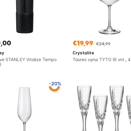
,00
€19,99
€24,99
ey
Crystalite
vė STANLEY Vitalize Tempo
Taurės vynui TYTO (6 vnt., 
)
-20%