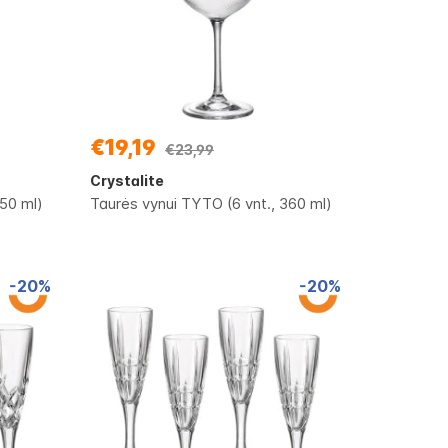
€19,19
€23,99
Crystalite
450 ml)
Taurės vynui TYTO (6 vnt., 360 ml)
-20%
-20%