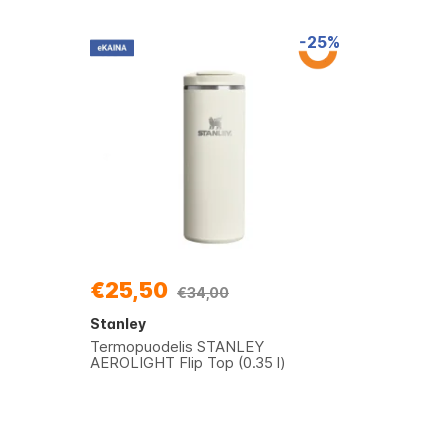
-25%
€25,50
€34,00
Stanley
Termopuodelis STANLEY
AEROLIGHT Flip Top (0.35 l)