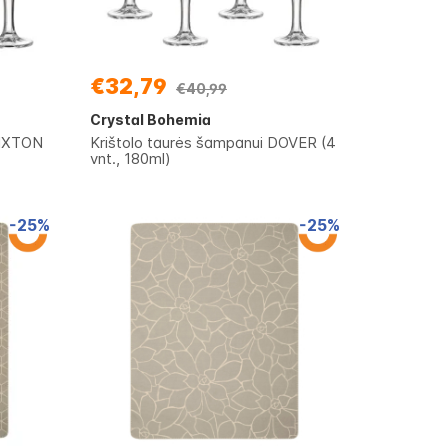
€32,79
€40,99
Crystal Bohemia
RIXTON
Krištolo taurės šampanui DOVER (4
vnt., 180ml)
-25%
-25%