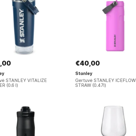
,00
€40,00
ey
Stanley
vė STANLEY VITALIZE
Gertuvė STANLEY ICEFLOW
R (0.6 l)
STRAW (0.47l)