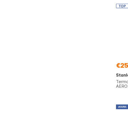
€25
Stanl
Termo
AEROL