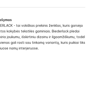
ašymas
ERLACK - tai vokiškas prekinis ženklas, kuris garsėja
tos kokybės tekstilės gaminiais. Biederlack pledai
skiria jaukumu, išskirtiniu dizainu ir ilgaamžiškumu, todėl
vienas gali rasti sau tinkamą variantą, kuris puikiai tiks
riuose namų interjeruose.