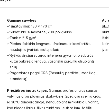
Gaminio savybės
Apr
Išmatavimai: 130 x 170 cm
BIED
Sudėtis:80% medvilnė, 20% poliakrilas
aukš
Tankis: 215 g/m²
išsi
Pledas išsiskiria lengvumu, švelnumu ir komfortišku
kiek
naudojimu įvairiais metų laikais
įvai
Ryškūs dryžiai suteikia interjerui gyvumo, o subtilūs
kutai pabrėžia lengvą, vasarišku jaukumu alsuojantį
stilių
Pagamintas pagal GRS (Pasaulinį perdirbtų medžiagų
standartą)
Priežiūros instrukcijos.
Galimas profesionalus sausas
valymas arba plovimas skalbyklėje (specialiu švelniu ciklu,
iki 30°C temperatūroje, nenaudojant minkštiklio). Norint,
kad pledas ilgiau išliktų minkštas, leiskite jam išdžiūti