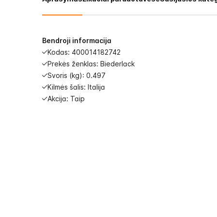
images
gallery
Bendroji informacija
Kodas: 400014182742
Prekės ženklas: Biederlack
Svoris (kg): 0.497
Kilmės šalis: Italija
Akcija: Taip