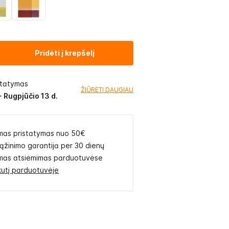
Pridėti į krepšelį
statymas
ŽIŪRĖTI DAUGIAU
- Rugpjūčio 13 d.
as pristatymas nuo 50€
rąžinimo garantija per 30 dienų
as atsiėmimas parduotuvėse
likutį parduotuvėje