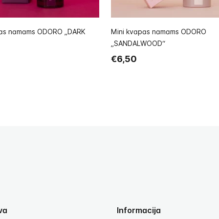
pas namams ODORO „DARK
Mini kvapas namams ODORO
„SANDALWOOD“
€6,50
va
Informacija