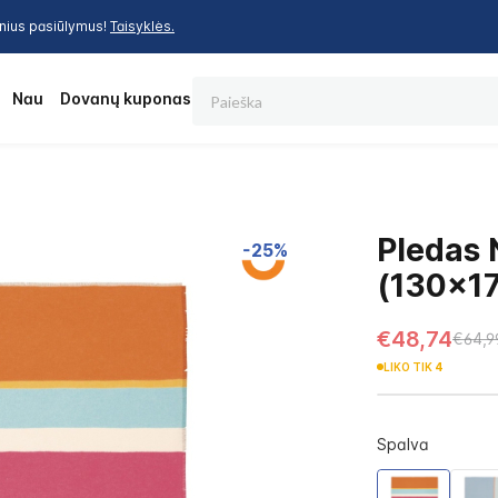
inius pasiūlymus!
Taisyklės.
Paieška
os
Nauja
Dovanų kuponas
Pledas
-25%
(130x1
€48,74
€64,9
LIKO TIK
4
Spalva