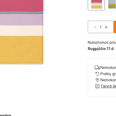
-
+
Numatomas pri
Rugpjūčio 11 d. 
Nemokam
Prekių g
Nemokam
Tikrinti 
orijos