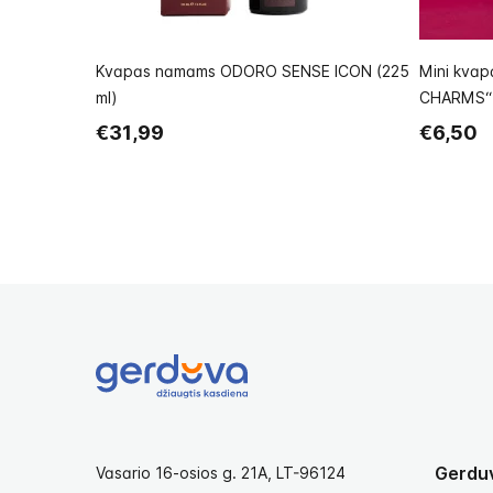
Kvapas namams ODORO SENSE ICON (225
Mini kva
ml)
CHARMS“
€31,99
€6,50
Gerdu
Vasario 16-osios g. 21A, LT-96124