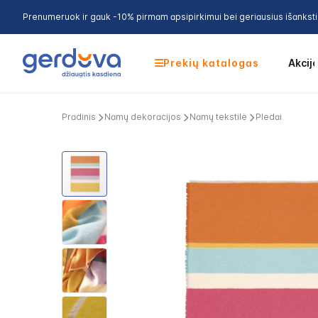
Prenumeruok ir gauk -10% pirmam apsipirkimui bei geriausius išankst
Prekių katalogas
Akcij
Pradinis
Namų dekoracijos
Namų tekstilė
Pledai
Skip
to
the
end
of
the
images
gallery