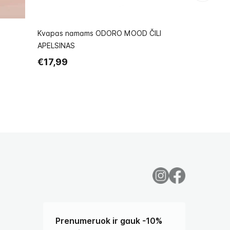
Kvapas namams ODORO MOOD ČILI
Kvapas na
APELSINAS
STEBUKLŲ 
€17,99
€17,99
Prenumeruok ir gauk -10%