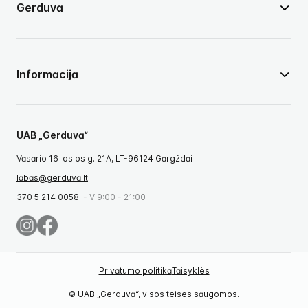
Gerduva
Informacija
UAB „Gerduva“
Vasario 16-osios g. 21A, LT-96124 Gargždai
labas@gerduva.lt
370 5 214 0058
I - V 9:00 - 21:00
Privatumo politika
Taisyklės
© UAB „Gerduva“, visos teisės saugomos.