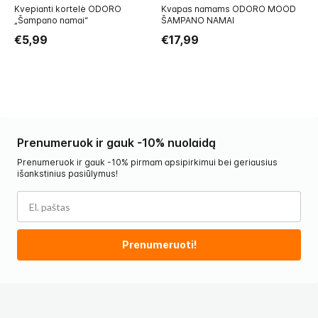
Kvepianti kortelė ODORO
Kvapas namams ODORO MOOD
K
„Šampano namai“
ŠAMPANO NAMAI
M
€5,99
€17,99
€
Prenumeruok ir gauk -10% nuolaidą
Prenumeruok ir gauk -10% pirmam apsipirkimui bei geriausius
išankstinius pasiūlymus!
Prenumeruoti!