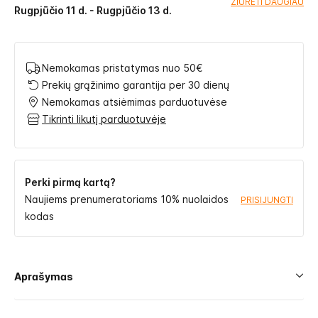
ŽIŪRĖTI DAUGIAU
Rugpjūčio 11 d. - Rugpjūčio 13 d.
Nemokamas pristatymas nuo 50€
Prekių grąžinimo garantija per 30 dienų
Nemokamas atsiėmimas parduotuvėse
Tikrinti likutį parduotuvėje
Perki pirmą kartą?
Naujiems prenumeratoriams 10% nuolaidos
PRISIJUNGTI
kodas
Aprašymas