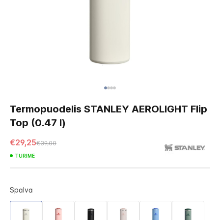
Skip
to
Termopuodelis STANLEY AEROLIGHT Flip
the
Top (0.47 l)
beginning
of
€29,25
€39,00
the
images
TURIME
gallery
Spalva