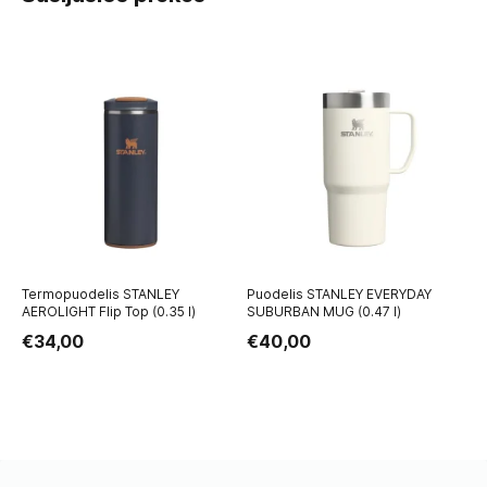
Termopuodelis STANLEY
Puodelis STANLEY EVERYDAY
Te
AEROLIGHT Flip Top (0.35 l)
SUBURBAN MUG (0.47 l)
AE
€34,00
€40,00
€