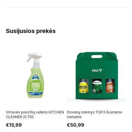
Susijusios prekės
Virtuvės paviršių valiklis KITCHEN
Dovanų rinkinys TOP3 švariems
Dė
CLEANER (0.75l)
namams
(0.
€15,99
€50,99
€