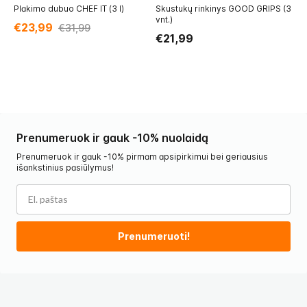
Plakimo dubuo CHEF IT (3 l)
Skustukų rinkinys GOOD GRIPS (3
Pj
vnt.)
€23,99
€
€31,99
€21,99
Prenumeruok ir gauk -10% nuolaidą
Prenumeruok ir gauk -10% pirmam apsipirkimui bei geriausius
išankstinius pasiūlymus!
Prenumeruoti!