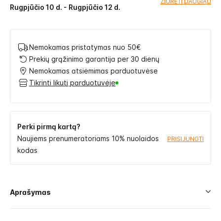
ŽIŪRĖTI DAUGIAU
Rugpjūčio 10 d. - Rugpjūčio 12 d.
Nemokamas pristatymas nuo 50€
Prekių grąžinimo garantija per 30 dienų
Nemokamas atsiėmimas parduotuvėse
Tikrinti likutį parduotuvėje
Perki pirmą kartą?
Naujiems prenumeratoriams 10% nuolaidos
PRISIJUNGTI
kodas
Aprašymas