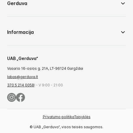
Gerduva
Informacija
UAB „Gerduva“
Vasario 16-osios g. 21A, LT-96124 Gargždai
labas@gerduva.lt
370 5 214 0058
I - V 9:00 - 21:00
Privatumo politika
Taisyklės
© UAB „Gerduva“, visos teisės saugomos.