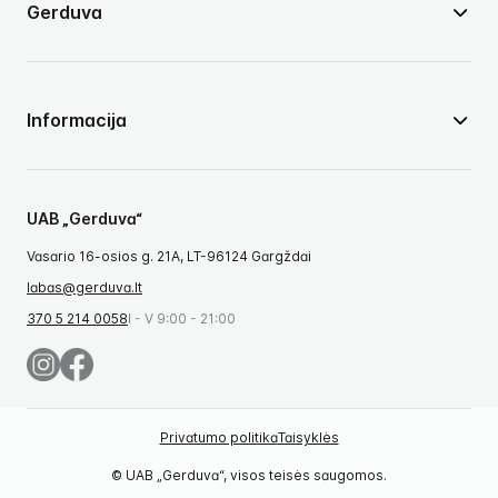
Gerduva
Informacija
UAB „Gerduva“
Vasario 16-osios g. 21A, LT-96124 Gargždai
labas@gerduva.lt
370 5 214 0058
I - V 9:00 - 21:00
Privatumo politika
Taisyklės
© UAB „Gerduva“, visos teisės saugomos.