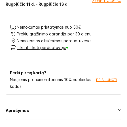
ŽIŪRĖTI DAUGIAU
Rugpjūčio 11 d. - Rugpjūčio 13 d.
Nemokamas pristatymas nuo 50€
Prekių grąžinimo garantija per 30 dienų
Nemokamas atsiėmimas parduotuvėse
Tikrinti likutį parduotuvėje
Perki pirmą kartą?
Naujiems prenumeratoriams 10% nuolaidos
PRISIJUNGTI
kodas
Aprašymas