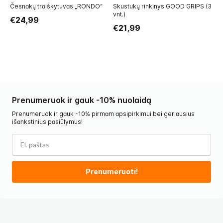
Česnakų traiškytuvas „RONDO“
Skustukų rinkinys GOOD GRIPS (3
Pl
vnt.)
€24,99
€
€21,99
Prenumeruok ir gauk -10% nuolaidą
Prenumeruok ir gauk -10% pirmam apsipirkimui bei geriausius
išankstinius pasiūlymus!
Prenumeruoti!