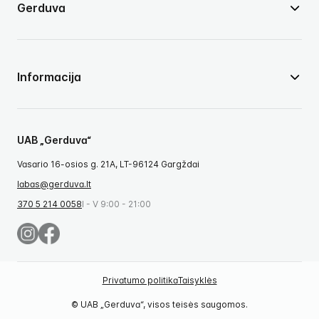
Gerduva
Informacija
UAB „Gerduva“
Vasario 16-osios g. 21A, LT-96124 Gargždai
labas@gerduva.lt
370 5 214 0058
I - V 9:00 - 21:00
Privatumo politika
Taisyklės
© UAB „Gerduva“, visos teisės saugomos.