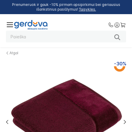
Prenumeruok ir gauk -10% pirmam apsipirkimui bei geriausius
išankstinius pasiūlymus!
Taisyklės.
Atgal
Skip
-30%
to
the
end
of
the
images
gallery