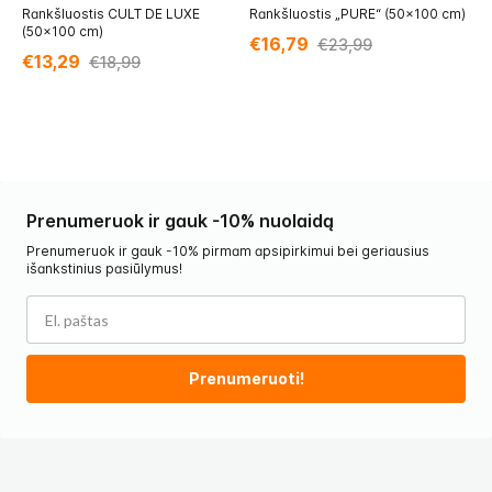
Rankšluostis CULT DE LUXE
Rankšluostis „PURE“ (50x100 cm)
Ra
(50x100 cm)
c
€16,79
€23,99
€13,29
€
€18,99
Prenumeruok ir gauk -10% nuolaidą
Prenumeruok ir gauk -10% pirmam apsipirkimui bei geriausius
išankstinius pasiūlymus!
Prenumeruoti!