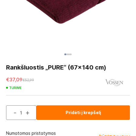
Skip
to
Rankšluostis „PURE“ (67x140 cm)
the
beginning
€37,09
€52,99
of
TURIME
the
images
gallery
-
+
Pridėti į krepšelį
Numatomas pristatymas