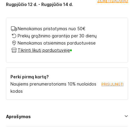
ŽIŪRĖTI DAUGIAU
Rugpjūčio 12 d. - Rugpjūčio 14 d.
Nemokamas pristatymas nuo 50€
Prekių grąžinimo garantija per 30 dienų
Nemokamas atsiėmimas parduotuvėse
Tikrinti likutį parduotuvėje
Perki pirmą kartą?
Naujiems prenumeratoriams 10% nuolaidos
PRISIJUNGTI
kodas
Aprašymas