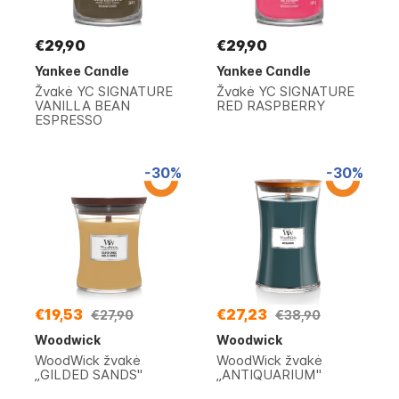
€29,90
€29,90
Yankee Candle
Yankee Candle
Žvakė YC SIGNATURE
Žvakė YC SIGNATURE
VANILLA BEAN
RED RASPBERRY
ESPRESSO
-30%
-30%
€19,53
€27,23
€27,90
€38,90
Woodwick
Woodwick
WoodWick žvakė
WoodWick žvakė
„GILDED SANDS"
„ANTIQUARIUM"