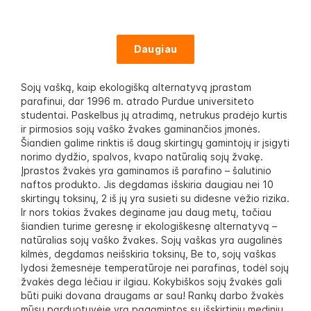
Daugiau
Sojų vašką, kaip ekologišką alternatyvą įprastam
parafinui, dar 1996 m. atrado Purdue universiteto
studentai. Paskelbus jų atradimą, netrukus pradėjo kurtis
ir pirmosios sojų vaško žvakes gaminančios įmonės.
Šiandien galime rinktis iš daug skirtingų gamintojų ir įsigyti
norimo dydžio, spalvos, kvapo natūralią sojų žvakę.
Įprastos žvakės yra gaminamos iš parafino – šalutinio
naftos produkto. Jis degdamas išskiria daugiau nei 10
skirtingų toksinų, 2 iš jų yra susieti su didesne vėžio rizika.
Ir nors tokias žvakes deginame jau daug metų, tačiau
šiandien turime geresnę ir ekologiškesnę alternatyvą –
natūralias sojų vaško žvakes. Sojų vaškas yra augalinės
kilmės, degdamas neišskiria toksinų, Be to, sojų vaškas
lydosi žemesnėje temperatūroje nei parafinas, todėl sojų
žvakės dega lėčiau ir ilgiau. Kokybiškos sojų žvakės gali
būti puiki dovana draugams ar sau! Rankų darbo žvakės
mūsų parduotuvėje yra pagamintos su išskirtiniu mediniu