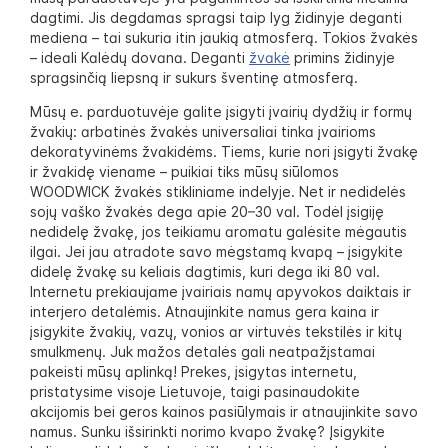
dagtimi. Jis degdamas spragsi taip lyg židinyje deganti
mediena – tai sukuria itin jaukią atmosferą. Tokios žvakės
– ideali Kalėdų dovana. Deganti
žvakė
primins židinyje
spragsinčią liepsną ir sukurs šventinę atmosferą.
Mūsų e. parduotuvėje galite įsigyti įvairių dydžių ir formų
žvakių: arbatinės žvakės universaliai tinka įvairioms
dekoratyvinėms žvakidėms. Tiems, kurie nori įsigyti žvakę
ir žvakidę viename – puikiai tiks mūsų siūlomos
WOODWICK žvakės stikliniame indelyje. Net ir nedidelės
sojų vaško žvakės dega apie 20–30 val. Todėl įsigiję
nedidelę žvakę, jos teikiamu aromatu galėsite mėgautis
ilgai. Jei jau atradote savo mėgstamą kvapą – įsigykite
didelę žvakę su keliais dagtimis, kuri dega iki 80 val.
Internetu prekiaujame įvairiais namų apyvokos daiktais ir
interjero detalėmis. Atnaujinkite namus gera kaina ir
įsigykite žvakių, vazų, vonios ar virtuvės tekstilės ir kitų
smulkmenų. Juk mažos detalės gali neatpažįstamai
pakeisti mūsų aplinką! Prekes, įsigytas internetu,
pristatysime visoje Lietuvoje, taigi pasinaudokite
akcijomis bei geros kainos pasiūlymais ir atnaujinkite savo
namus. Sunku išsirinkti norimo kvapo žvakę? Įsigykite