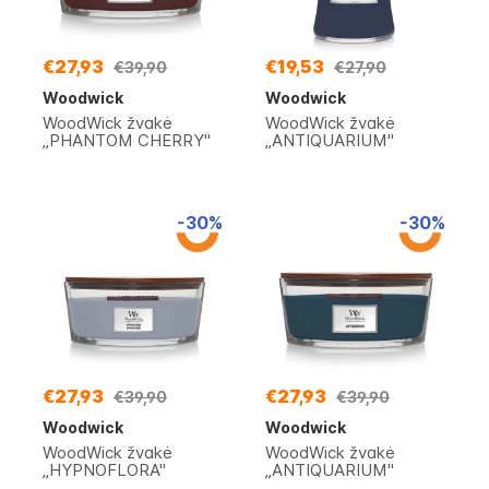
€27,93
€19,53
€39,90
€27,90
Woodwick
Woodwick
WoodWick žvakė
WoodWick žvakė
„PHANTOM CHERRY"
„ANTIQUARIUM"
-30%
-30%
€27,93
€27,93
€39,90
€39,90
Woodwick
Woodwick
WoodWick žvakė
WoodWick žvakė
„HYPNOFLORA"
„ANTIQUARIUM"