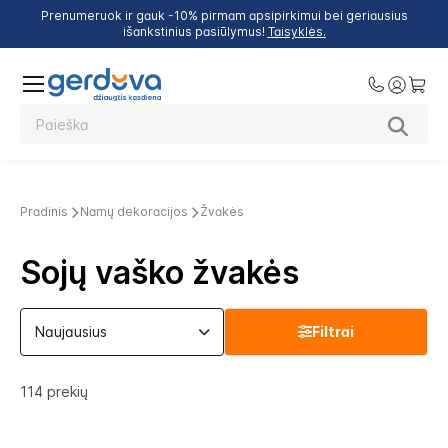
Prenumeruok ir gauk -10% pirmam apsipirkimui bei geriausius
išankstinius pasiūlymus!
Taisyklės.
Pradinis
Namų dekoracijos
Žvakės
Sojų vaško žvakės
Filtrai
114
prekių