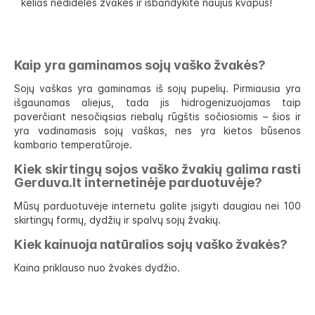
kelias nedideles žvakes ir išbandykite naujus kvapus!
Kaip yra gaminamos sojų vaško žvakės?
Sojų vaškas yra gaminamas iš sojų pupelių. Pirmiausia yra
išgaunamas aliejus, tada jis hidrogenizuojamas taip
paverčiant nesočiąsias riebalų rūgštis sočiosiomis – šios ir
yra vadinamasis sojų vaškas, nes yra kietos būsenos
kambario temperatūroje.
Kiek skirtingų sojos vaško žvakių galima rasti
Gerduva.lt internetinėje parduotuvėje?
Mūsų parduotuvėje internetu galite įsigyti daugiau nei 100
skirtingų formų, dydžių ir spalvų sojų žvakių.
Kiek kainuoja natūralios sojų vaško žvakės?
Kaina priklauso nuo žvakės dydžio.