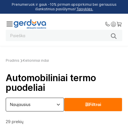
Prenumeruok ir gauk -10% pirmam apsipirkimui bei geriausius
išankstinius pasiūlymus!
Taisyklės.
Pradinis
Kelioniniai indai
Automobiliniai termo
puodeliai
Filtrai
29
prekių