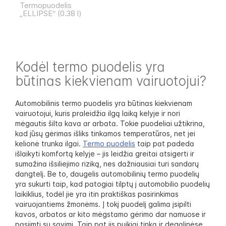
Termopuodelis
„ELLIPSE“ (0.38 l)
Kodėl termo puodelis yra
būtinas kiekvienam vairuotojui?
Automobilinis termo puodelis yra būtinas kiekvienam
vairuotojui, kuris praleidžia ilgą laiką kelyje ir nori
mėgautis šilta kava ar arbata. Tokie puodeliai užtikrina,
kad jūsų gėrimas išliks tinkamos temperatūros, net jei
kelionė trunka ilgai.
Termo puodelis
taip pat padeda
išlaikyti komfortą kelyje – jis leidžia greitai atsigerti ir
sumažina išsiliejimo riziką, nes dažniausiai turi sandarų
dangtelį. Be to, daugelis automobilinių termo puodelių
yra sukurti taip, kad patogiai tilptų į automobilio puodelių
laikiklius, todėl jie yra itin praktiškas pasirinkimas
vairuojantiems žmonėms. Į tokį puodelį galima įsipilti
kavos, arbatos ar kito mėgstamo gėrimo dar namuose ir
pasiimti su savimi. Taip pat jis puikiai tinka ir degalinėse