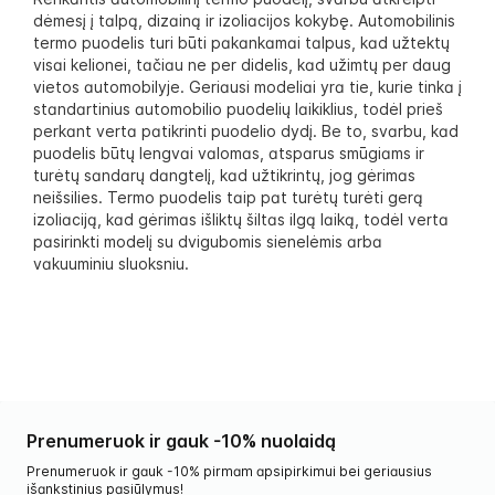
dėmesį į talpą, dizainą ir izoliacijos kokybę. Automobilinis
termo puodelis turi būti pakankamai talpus, kad užtektų
visai kelionei, tačiau ne per didelis, kad užimtų per daug
vietos automobilyje. Geriausi modeliai yra tie, kurie tinka į
standartinius automobilio puodelių laikiklius, todėl prieš
perkant verta patikrinti puodelio dydį. Be to, svarbu, kad
puodelis būtų lengvai valomas, atsparus smūgiams ir
turėtų sandarų dangtelį, kad užtikrintų, jog gėrimas
neišsilies. Termo puodelis taip pat turėtų turėti gerą
izoliaciją, kad gėrimas išliktų šiltas ilgą laiką, todėl verta
pasirinkti modelį su dvigubomis sienelėmis arba
vakuuminiu sluoksniu.
Prenumeruok ir gauk -10% nuolaidą
Prenumeruok ir gauk -10% pirmam apsipirkimui bei geriausius
išankstinius pasiūlymus!