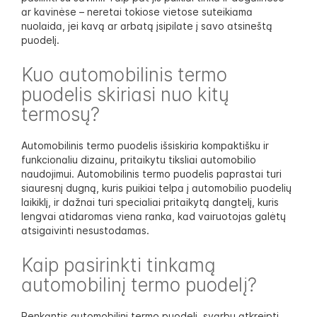
ar kavinėse – neretai tokiose vietose suteikiama
nuolaida, jei kavą ar arbatą įsipilate į savo atsineštą
puodelį.
Kuo automobilinis termo
puodelis skiriasi nuo kitų
termosų?
Automobilinis termo puodelis išsiskiria kompaktišku ir
funkcionaliu dizainu, pritaikytu tiksliai automobilio
naudojimui. Automobilinis termo puodelis paprastai turi
siauresnį dugną, kuris puikiai telpa į automobilio puodelių
laikiklį, ir dažnai turi specialiai pritaikytą dangtelį, kuris
lengvai atidaromas viena ranka, kad vairuotojas galėtų
atsigaivinti nesustodamas.
Kaip pasirinkti tinkamą
automobilinį termo puodelį?
Renkantis automobilinį termo puodelį, svarbu atkreipti