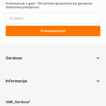
Prenumeruok ir gauk -10% pirmam apsipirkimui bei geriausius
išankstinius pasiūlymus!
Prenumeruoti!
Gerduva
Informacija
UAB „Gerduva“