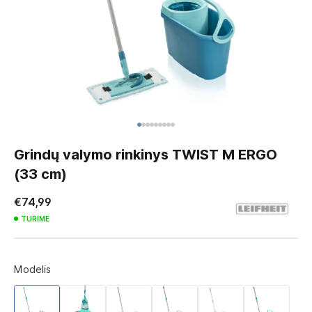
Skip
to
Grindų valymo rinkinys TWIST M ERGO
the
(33 cm)
beginning
of
€74,99
the
TURIME
images
gallery
Modelis