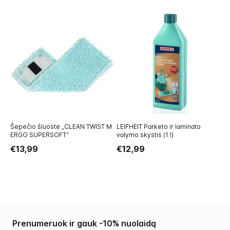
Šepečio šluostė „CLEAN TWIST M
LEIFHEIT Parketo ir laminato
Ko
ERGO SUPERSOFT“
valymo skystis (1 l)
DO
€13,99
€12,99
€
Prenumeruok ir gauk -10% nuolaidą