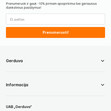
Prenumeruok ir gauk -10% pirmam apsipirkimui bei geriausius
išankstinius pasiūlymus!
Prenumeruoti!
Gerduva
Informacija
UAB „Gerduva“