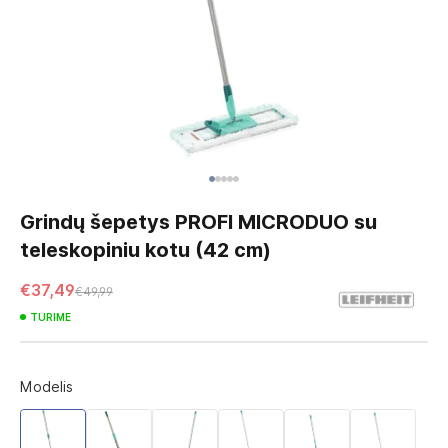
Skip
to
Grindų šepetys PROFI MICRODUO su
the
teleskopiniu kotu (42 cm)
beginning
of
€37,49
€49,99
the
images
TURIME
gallery
Modelis