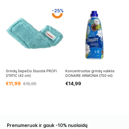
-25%
Grindų šepečio šluostė PROFI
Koncentruotas grindų valiklis
Gr
STATIC (42 cm)
DONAIRE ARMONIA (750 ml)
O
€11,99
€14,99
€
€15,99
Prenumeruok ir gauk -10% nuolaidą