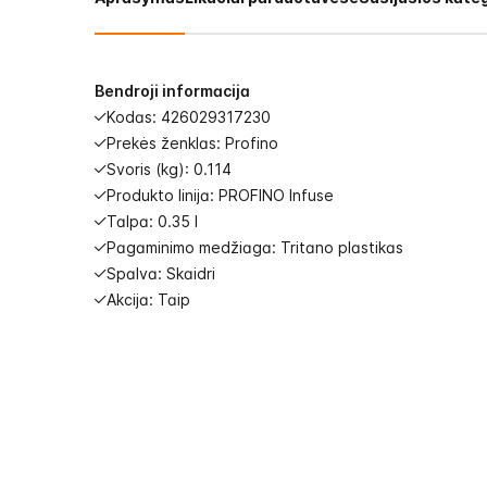
images
gallery
Bendroji informacija
Kodas: 426029317230
Prekės ženklas: Profino
Svoris (kg): 0.114
Produkto linija: PROFINO Infuse
Talpa: 0.35 l
Pagaminimo medžiaga: Tritano plastikas
Spalva: Skaidri
Akcija: Taip