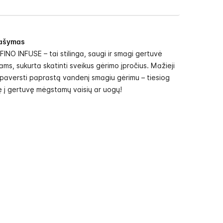
ašymas
INO INFUSE – tai stilinga, saugi ir smagi gertuvė
ams, sukurta skatinti sveikus gėrimo įpročius. Mažieji
 paversti paprastą vandenį smagiu gėrimu – tiesiog
ę į gertuvę mėgstamų vaisių ar uogų!