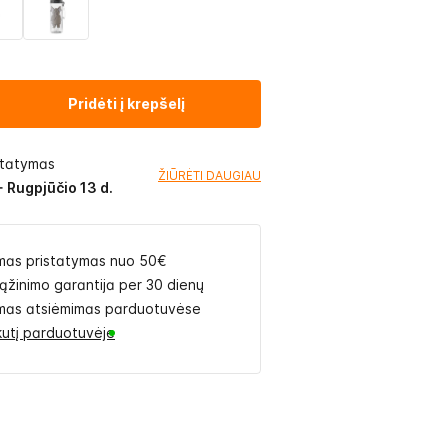
Pridėti į krepšelį
statymas
ŽIŪRĖTI DAUGIAU
- Rugpjūčio 13 d.
as pristatymas nuo 50€
rąžinimo garantija per 30 dienų
as atsiėmimas parduotuvėse
likutį parduotuvėje