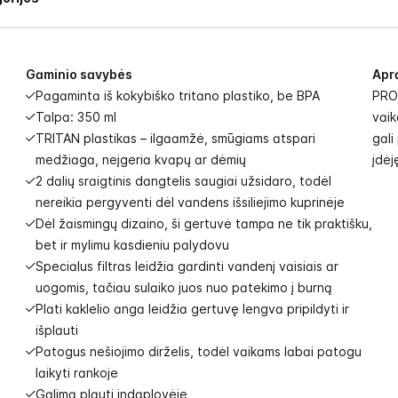
Gaminio savybės
Apr
Pagaminta iš kokybiško tritano plastiko, be BPA
PROF
Talpa: 350 ml
vaik
TRITAN plastikas – ilgaamžė, smūgiams atspari
gali
medžiaga, neįgeria kvapų ar dėmių
įdėj
2 dalių sraigtinis dangtelis saugiai užsidaro, todėl
nereikia pergyventi dėl vandens išsiliejimo kuprinėje
Dėl žaismingų dizaino, ši gertuvė tampa ne tik praktišku,
bet ir mylimu kasdieniu palydovu
Specialus filtras leidžia gardinti vandenį vaisiais ar
uogomis, tačiau sulaiko juos nuo patekimo į burną
Plati kaklelio anga leidžia gertuvę lengva pripildyti ir
išplauti
Patogus nešiojimo dirželis, todėl vaikams labai patogu
laikyti rankoje
Galima plauti indaplovėje