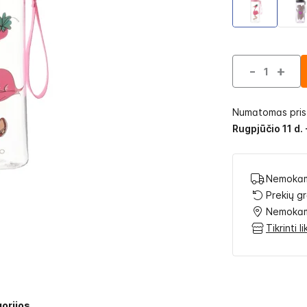
-
+
Numatomas pri
Rugpjūčio 11 d. 
Nemokam
Prekių g
Nemokam
Tikrinti 
orijos