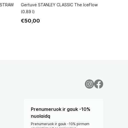
P STRAW
Gertuvė STANLEY CLASSIC The IceFlow
Gertuvė ACT
(0.89 l)
€14,99
€
€50,00
Prenumeruok ir gauk -10%
nuolaidą
Prenumeruok ir gauk -10% pirmam