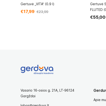
Gertuvė „VITA“ (0.9 l)
Gertuvė 
FLUTED (0
€17,99
€23,99
€55,00
Gerdu
Vasario 16-osios g. 21A, LT-96124
Gargždai
Apie mu
labas@gerduva.lt