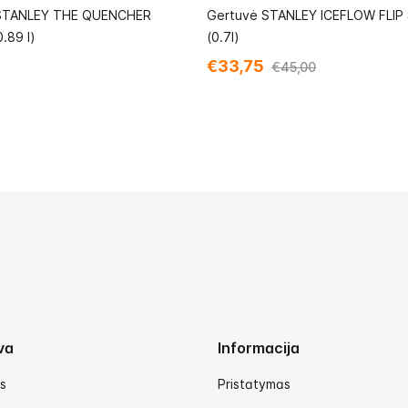
STANLEY THE QUENCHER
Gertuvė STANLEY ICEFLOW FLI
.89 l)
(0.7l)
€33,75
€45,00
va
Informacija
s
Pristatymas