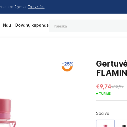
inius pasiūlymus!
Taisyklės.
Paieška
os
Nauja
Dovanų kuponas
Gertuv
-25%
FLAMING
€9,74
€12,99
TURIME
Spalva