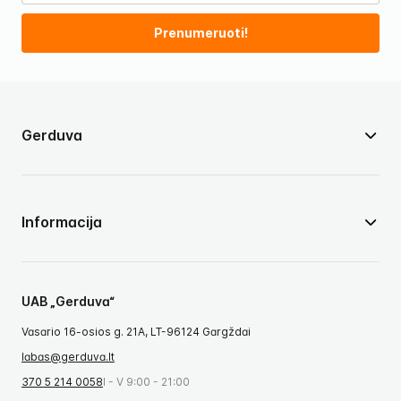
Prenumeruoti!
Gerduva
Informacija
UAB „Gerduva“
Vasario 16-osios g. 21A, LT-96124 Gargždai
labas@gerduva.lt
370 5 214 0058
I - V 9:00 - 21:00