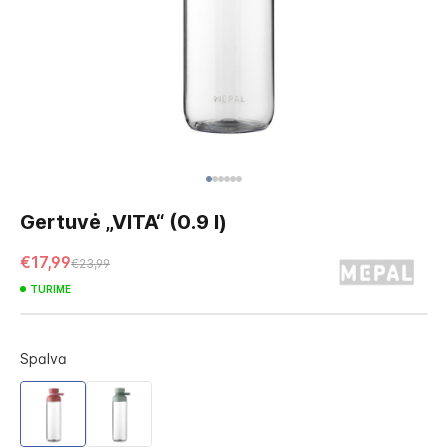
Skip
to
Gertuvė „VITA“ (0.9 l)
the
beginning
€17,99
€23,99
of
TURIME
the
images
gallery
Spalva