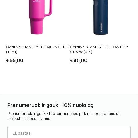
Gertuvė STANLEY THE QUENCHER
Gertuvė STANLEY ICEFLOW FLIP
Ge
(1.18 l)
STRAW (0.7l)
€
€55,00
€45,00
Prenumeruok ir gauk -10% nuolaidą
Prenumeruok ir gauk -10% pirmam apsipirkimui bei geriausius
išankstinius pasiūlymus!