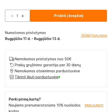
-
+
Pridėti į krepšelį
Numatomas pristatymas
ŽIŪRĖTI DAUGIAU
Rugpjūčio 11 d. - Rugpjūčio 13 d.
Nemokamas pristatymas nuo 50€
Prekių grąžinimo garantija per 30 dienų
Nemokamas atsiėmimas parduotuvėse
Tikrinti likutį parduotuvėje
Perki pirmą kartą?
Naujiems prenumeratoriams 10% nuolaidos
PRISIJUNGTI
kodas