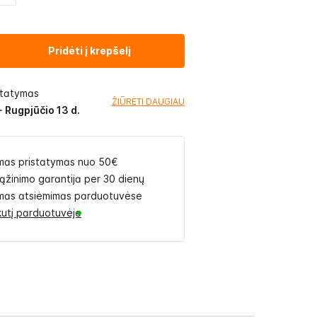
Pridėti į krepšelį
statymas
ŽIŪRĖTI DAUGIAU
- Rugpjūčio 13 d.
as pristatymas nuo 50€
rąžinimo garantija per 30 dienų
as atsiėmimas parduotuvėse
likutį parduotuvėje