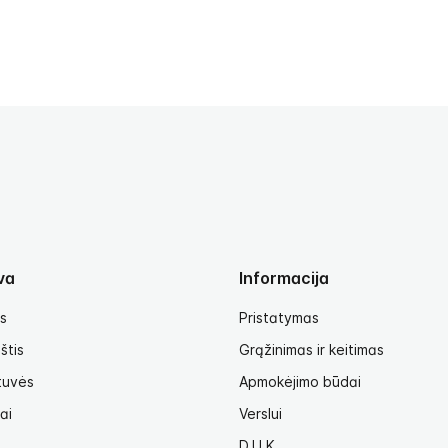
va
Informacija
s
Pristatymas
štis
Grąžinimas ir keitimas
tuvės
Apmokėjimo būdai
ai
Verslui
D.U.K.