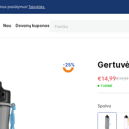
inius pasiūlymus!
Taisyklės.
Paieška
os
Nauja
Dovanų kuponas
Gertuvė
-25%
€14,99
€19,99
TURIME
Spalva