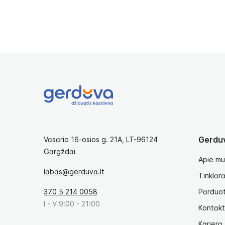
Gerdu
Vasario 16-osios g. 21A, LT-96124
Gargždai
Apie mu
labas@gerduva.lt
Tinklara
370 5 214 0058
Parduo
I - V 9:00 - 21:00
Kontakt
Karjera