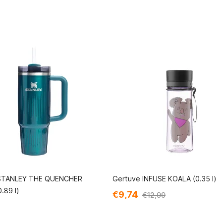
STANLEY THE QUENCHER
Gertuvė INFUSE KOALA (0.35 l)
.89 l)
€9,74
€12,99