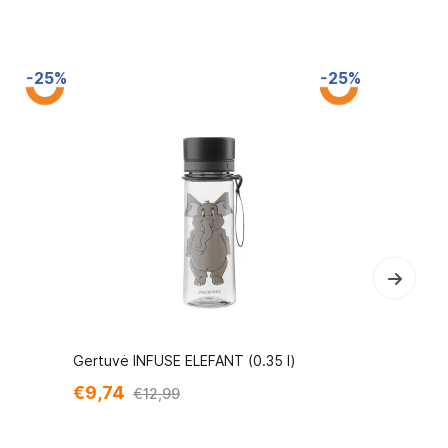
-25%
-25%
Gertuvė INFUSE ELEFANT (0.35 l)
Gertuvė IN
€9,74
€9,74
€12,99
€1