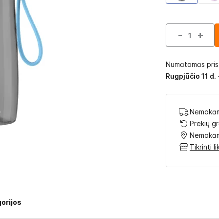
-
+
Numatomas pri
Rugpjūčio 11 d. 
Nemokam
Prekių g
Nemokam
Tikrinti 
orijos