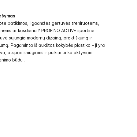
ašymas
ote patikimos, ilgaamžės gertuvės treniruotėms,
onėms ar kasdienai? PROFINO ACTIVE sportinė
uvė sujungia modernų dizainą, praktiškumą ir
tumą. Pagaminta iš aukštos kokybės plastiko – ji yra
va, atspari smūgiams ir puikiai tinka aktyviam
enimo būdui.