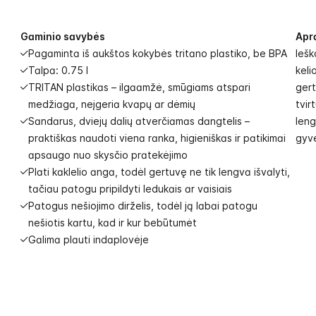
Gaminio savybės
Apr
Pagaminta iš aukštos kokybės tritano plastiko, be BPA
Iešk
Talpa: 0.75 l
keli
TRITAN plastikas – ilgaamžė, smūgiams atspari
gert
medžiaga, neįgeria kvapų ar dėmių
tvir
Sandarus, dviejų dalių atverčiamas dangtelis –
leng
praktiškas naudoti viena ranka, higieniškas ir patikimai
gyv
apsaugo nuo skysčio pratekėjimo
Plati kaklelio anga, todėl gertuvę ne tik lengva išvalyti,
tačiau patogu pripildyti ledukais ar vaisiais
Patogus nešiojimo dirželis, todėl ją labai patogu
nešiotis kartu, kad ir kur bebūtumėt
Galima plauti indaplovėje