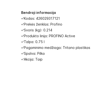
images
gallery
Bendroji informacija
Kodas: 426029317121
Prekės ženklas: Profino
Svoris (kg): 0.214
Produkto linija: PROFINO Active
Talpa: 0.75 l
Pagaminimo medžiaga: Tritano plastikas
Spalva: Pilka
Akcija: Taip