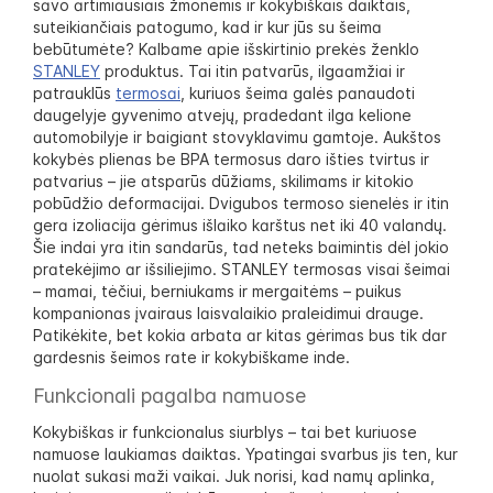
savo artimiausiais žmonėmis ir kokybiškais daiktais,
suteikiančiais patogumo, kad ir kur jūs su šeima
bebūtumėte? Kalbame apie išskirtinio prekės ženklo
STANLEY
produktus. Tai itin patvarūs, ilgaamžiai ir
patrauklūs
termosai
, kuriuos šeima galės panaudoti
daugelyje gyvenimo atvejų, pradedant ilga kelione
automobilyje ir baigiant stovyklavimu gamtoje. Aukštos
kokybės plienas be BPA termosus daro išties tvirtus ir
patvarius – jie atsparūs dūžiams, skilimams ir kitokio
pobūdžio deformacijai. Dvigubos termoso sienelės ir itin
gera izoliacija gėrimus išlaiko karštus net iki 40 valandų.
Šie indai yra itin sandarūs, tad neteks baimintis dėl jokio
pratekėjimo ar išsiliejimo. STANLEY termosas visai šeimai
– mamai, tėčiui, berniukams ir mergaitėms – puikus
kompanionas įvairaus laisvalaikio praleidimui drauge.
Patikėkite, bet kokia arbata ar kitas gėrimas bus tik dar
gardesnis šeimos rate ir kokybiškame inde.
Funkcionali pagalba namuose
Kokybiškas ir funkcionalus siurblys – tai bet kuriuose
namuose laukiamas daiktas. Ypatingai svarbus jis ten, kur
nuolat sukasi maži vaikai. Juk norisi, kad namų aplinka,