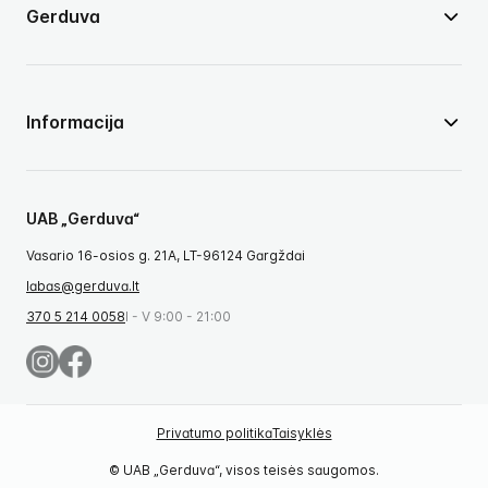
Gerduva
Informacija
UAB „Gerduva“
Vasario 16-osios g. 21A, LT-96124 Gargždai
labas@gerduva.lt
370 5 214 0058
I - V 9:00 - 21:00
Privatumo politika
Taisyklės
© UAB „Gerduva“, visos teisės saugomos.