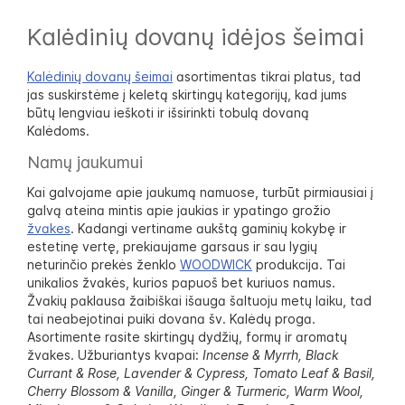
Kalėdinių dovanų idėjos šeimai
Kalėdinių dovanų šeimai
asortimentas tikrai platus, tad
jas suskirstėme į keletą skirtingų kategorijų, kad jums
būtų lengviau ieškoti ir išsirinkti tobulą dovaną
Kalėdoms.
Namų jaukumui
Kai galvojame apie jaukumą namuose, turbūt pirmiausiai į
galvą ateina mintis apie jaukias ir ypatingo grožio
žvakes
. Kadangi vertiname aukštą gaminių kokybę ir
estetinę vertę, prekiaujame garsaus ir sau lygių
neturinčio prekės ženklo
WOODWICK
produkcija. Tai
unikalios žvakės, kurios papuoš bet kuriuos namus.
Žvakių paklausa žaibiškai išauga šaltuoju metų laiku, tad
tai neabejotinai puiki dovana šv. Kalėdų proga.
Asortimente rasite skirtingų dydžių, formų ir aromatų
žvakes. Užburiantys kvapai:
Incense & Myrrh, Black
Currant & Rose, Lavender & Cypress, Tomato Leaf & Basil,
Cherry Blossom & Vanilla, Ginger & Turmeric, Warm Wool,