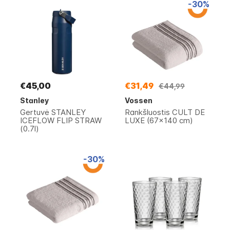
-30%
€45,00
€31,49
€44,99
Stanley
Vossen
Gertuvė STANLEY
Rankšluostis CULT DE
ICEFLOW FLIP STRAW
LUXE (67x140 cm)
(0.7l)
-30%