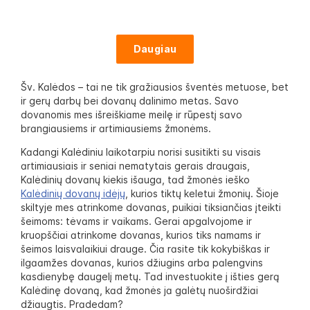
Daugiau
Šv. Kalėdos – tai ne tik gražiausios šventės metuose, bet
ir gerų darbų bei dovanų dalinimo metas. Savo
dovanomis mes išreiškiame meilę ir rūpestį savo
brangiausiems ir artimiausiems žmonėms.
Kadangi Kalėdiniu laikotarpiu norisi susitikti su visais
artimiausiais ir seniai nematytais gerais draugais,
Kalėdinių dovanų kiekis išauga, tad žmonės ieško
Kalėdinių dovanų idėjų
, kurios tiktų keletui žmonių. Šioje
skiltyje mes atrinkome dovanas, puikiai tiksiančias įteikti
šeimoms: tėvams ir vaikams. Gerai apgalvojome ir
kruopščiai atrinkome dovanas, kurios tiks namams ir
šeimos laisvalaikiui drauge. Čia rasite tik kokybiškas ir
ilgaamžes dovanas, kurios džiugins arba palengvins
kasdienybę daugelį metų. Tad investuokite į išties gerą
Kalėdinę dovaną, kad žmonės ja galėtų nuoširdžiai
džiaugtis. Pradedam?