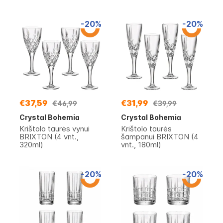
-20%
-20%
€37,59
€31,99
€46,99
€39,99
Crystal Bohemia
Crystal Bohemia
Krištolo taurės vynui
Krištolo taurės
BRIXTON (4 vnt.,
šampanui BRIXTON (4
320ml)
vnt., 180ml)
-20%
-20%