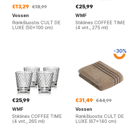
€13,29
€25,99
€18,99
Vossen
WMF
Rankšluostis CULT DE
Stiklinės COFFEE TIME
LUXE (50x100 cm)
(4 vnt., 275 ml)
-30%
€25,99
€31,49
€44,99
WMF
Vossen
Stiklinės COFFEE TIME
Rankšluostis CULT DE
(4 vnt., 265 ml)
LUXE (67x140 cm)