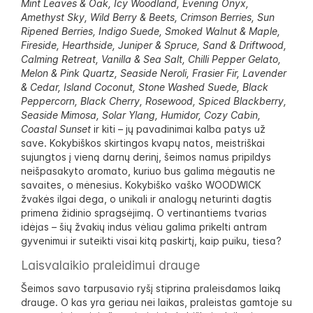
Mint Leaves & Oak, Icy Woodland, Evening Onyx,
Amethyst Sky, Wild Berry & Beets, Crimson Berries, Sun
Ripened Berries, Indigo Suede, Smoked Walnut & Maple,
Fireside, Hearthside, Juniper & Spruce, Sand & Driftwood,
Calming Retreat, Vanilla & Sea Salt, Chilli Pepper Gelato,
Melon & Pink Quartz, Seaside Neroli, Frasier Fir, Lavender
& Cedar, Island Coconut, Stone Washed Suede, Black
Peppercorn, Black Cherry, Rosewood, Spiced Blackberry,
Seaside Mimosa, Solar Ylang, Humidor, Cozy Cabin,
Coastal Sunset
ir kiti – jų pavadinimai kalba patys už
save. Kokybiškos skirtingos kvapų natos, meistriškai
sujungtos į vieną darnų derinį, šeimos namus pripildys
neišpasakyto aromato, kuriuo bus galima mėgautis ne
savaites, o mėnesius. Kokybiško vaško WOODWICK
žvakės ilgai dega, o unikali ir analogų neturinti dagtis
primena židinio spragsėjimą. O vertinantiems tvarias
idėjas – šių žvakių indus vėliau galima prikelti antram
gyvenimui ir suteikti visai kitą paskirtį, kaip puiku, tiesa?
Laisvalaikio praleidimui drauge
Šeimos savo tarpusavio ryšį stiprina praleisdamos laiką
drauge. O kas yra geriau nei laikas, praleistas gamtoje su