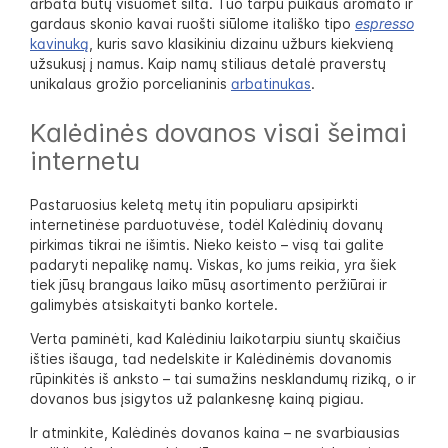
arbata būtų visuomet šilta. Tuo tarpu puikaus aromato ir
gardaus skonio kavai ruošti siūlome itališko tipo
espresso
kavinuką
, kuris savo klasikiniu dizainu užburs kiekvieną
užsukusį į namus. Kaip namų stiliaus detalė praverstų
unikalaus grožio porcelianinis
arbatinukas
.
Kalėdinės dovanos visai šeimai
internetu
Pastaruosius keletą metų itin populiaru apsipirkti
internetinėse parduotuvėse, todėl Kalėdinių dovanų
pirkimas tikrai ne išimtis. Nieko keisto – visą tai galite
padaryti nepalikę namų. Viskas, ko jums reikia, yra šiek
tiek jūsų brangaus laiko mūsų asortimento peržiūrai ir
galimybės atsiskaityti banko kortele.
Verta paminėti, kad Kalėdiniu laikotarpiu siuntų skaičius
išties išauga, tad nedelskite ir Kalėdinėmis dovanomis
rūpinkitės iš anksto – tai sumažins nesklandumų riziką, o ir
dovanos bus įsigytos už palankesnę kainą pigiau.
Ir atminkite, Kalėdinės dovanos kaina – ne svarbiausias