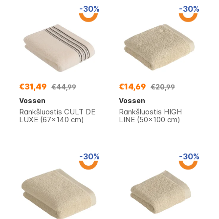
-30%
-30%
€31,49
€14,69
€44,99
€20,99
Vossen
Vossen
Rankšluostis CULT DE
Rankšluostis HIGH
LUXE (67x140 cm)
LINE (50x100 cm)
-30%
-30%