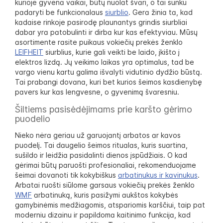
kurioje gyvena vaikai, būtų nuolat švari, o tai sunku
padaryti be funkcionalaus
siurblio
. Gera žinia ta, kad
kadaise rinkoje pasirodę plaunantys grindis siurbliai
dabar yra patobulinti ir dirba kur kas efektyviau. Mūsų
asortimente rasite puikaus vokiečių prekės ženklo
LEIFHEIT
siurblius, kurie gali veikti be laido, įkišto į
elektros lizdą. Jų veikimo laikas yra optimalus, tad be
vargo vienu kartu galima išvalyti vidutinio dydžio būstą.
Tai prabangi dovana, kuri bet kurios šeimos kasdienybę
pavers kur kas lengvesne, o gyvenimą švaresniu.
Šiltiems pasisėdėjimams prie karšto gėrimo
puodelio
Nieko nėra geriau už garuojantį arbatos ar kavos
puodelį. Tai daugelio šeimos ritualas, kuris suartina,
sušildo ir leidžia pasidalinti dienos įspūdžiais. O kad
gėrimai būtų paruošti profesionaliai, rekomenduojame
šeimai dovanoti tik kokybiškus
arbatinukus ir kavinukus
.
Arbatai ruošti siūlome garsaus vokiečių prekės ženklo
WMF
arbatinuką, kuris pasižymi aukštos kokybės
gamybinėmis medžiagomis, atspariomis karščiui, taip pat
moderniu dizainu ir papildoma kaitinimo funkcija, kad