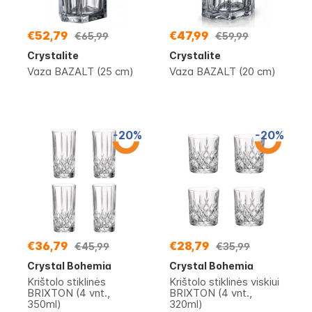
€52,79
€47,99
€65,99
€59,99
Crystalite
Crystalite
Vaza BAZALT (25 cm)
Vaza BAZALT (20 cm)
-20%
-20%
€36,79
€28,79
€45,99
€35,99
Crystal Bohemia
Crystal Bohemia
Krištolo stiklinės
Krištolo stiklinės viskiui
BRIXTON (4 vnt.,
BRIXTON (4 vnt.,
350ml)
320ml)