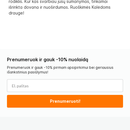
rodiklis. Kur kas svarbiau jūsų sumanymas, tinkamai
išrinkta dovana ir nuoširdumas. Ruoškimės Kalėdoms
drauge!
Prenumeruok ir gauk -10% nuolaidą
Prenumeruok ir gauk -10% pirmam apsipirkimui bei geriausius
išankstinius pasiūlymus!
Prenumeruoti!