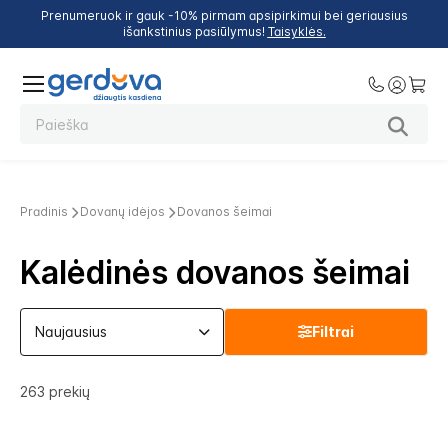
Prenumeruok ir gauk -10% pirmam apsipirkimui bei geriausius
išankstinius pasiūlymus!
Taisyklės.
Pradinis
Dovanų idėjos
Dovanos šeimai
Kalėdinės dovanos šeimai
Filtrai
263
prekių