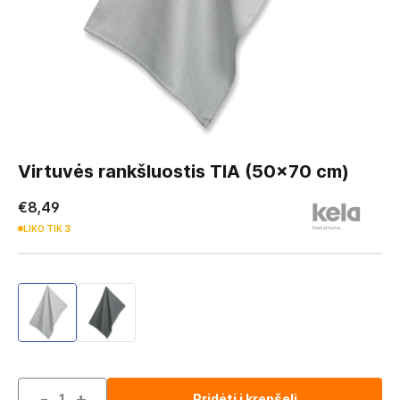
Skip
to
Virtuvės rankšluostis TIA (50x70 cm)
the
beginning
€8,49
of
LIKO TIK
3
the
images
gallery
-
+
Pridėti į krepšelį