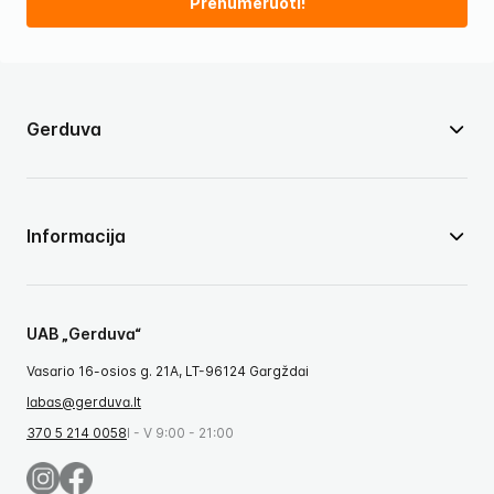
Prenumeruoti!
Gerduva
Informacija
UAB „Gerduva“
Vasario 16-osios g. 21A, LT-96124 Gargždai
labas@gerduva.lt
370 5 214 0058
I - V 9:00 - 21:00