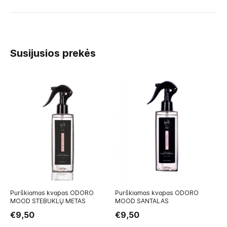
Susijusios prekės
Purškiamas kvapas ODORO
Purškiamas kvapas ODORO
K
MOOD STEBUKLŲ METAS
MOOD SANTALAS
MA
€9,50
€9,50
€