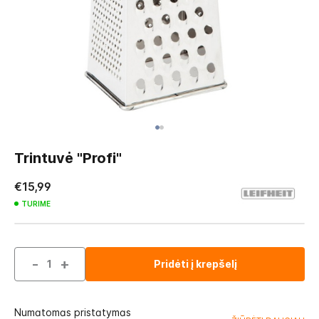
Skip
to
Trintuvė "Profi"
the
beginning
€15,99
of
TURIME
the
images
gallery
-
+
Pridėti į krepšelį
Numatomas pristatymas