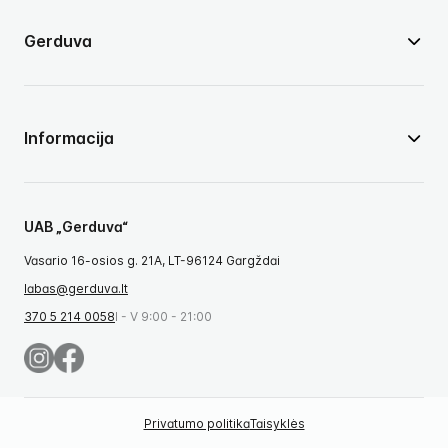
Gerduva
Informacija
UAB „Gerduva“
Vasario 16-osios g. 21A, LT-96124 Gargždai
labas@gerduva.lt
370 5 214 0058
I - V 9:00 - 21:00
Privatumo politika
Taisyklės