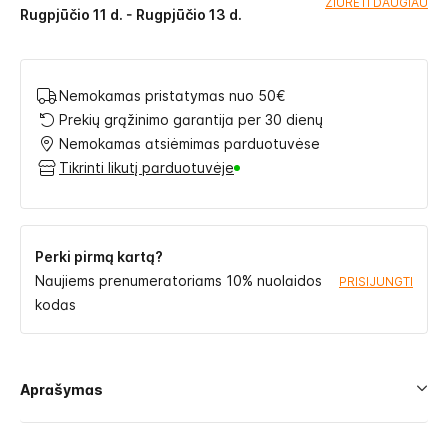
ŽIŪRĖTI DAUGIAU
Rugpjūčio 11 d. - Rugpjūčio 13 d.
Nemokamas pristatymas nuo 50€
Prekių grąžinimo garantija per 30 dienų
Nemokamas atsiėmimas parduotuvėse
Tikrinti likutį parduotuvėje
Perki pirmą kartą?
Naujiems prenumeratoriams 10% nuolaidos
PRISIJUNGTI
kodas
Aprašymas