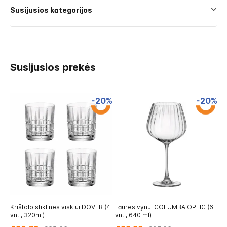
Susijusios kategorijos
Susijusios prekės
-20%
-20%
Krištolo stiklinės viskiui DOVER (4
Taurės vynui COLUMBA OPTIC (6
Ta
vnt., 320ml)
vnt., 640 ml)
66