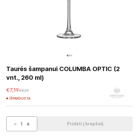
Skip
to
Taurės šampanui COLUMBA OPTIC (2
the
vnt., 260 ml)
beginning
of
€7,19
€8,99
the
images
IŠPARDUOTA
gallery
-
+
Pridėti į krepšelį