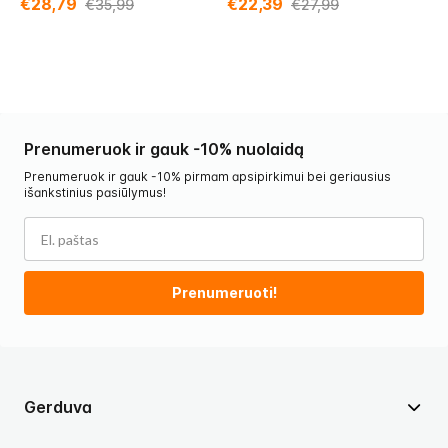
€28,79
€22,39
€
€35,99
€27,99
Prenumeruok ir gauk -10% nuolaidą
Prenumeruok ir gauk -10% pirmam apsipirkimui bei geriausius
išankstinius pasiūlymus!
Prenumeruoti!
Gerduva