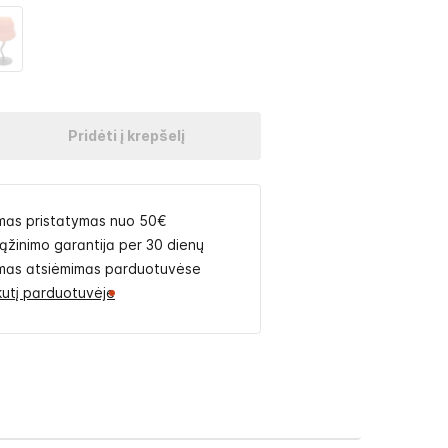
Pridėti į krepšelį
as pristatymas nuo 50€
rąžinimo garantija per 30 dienų
as atsiėmimas parduotuvėse
likutį parduotuvėje