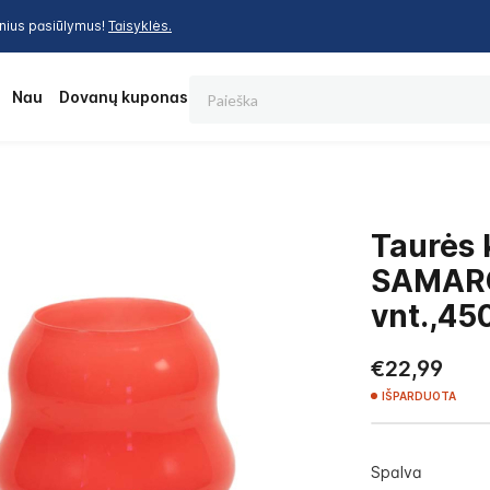
inius pasiūlymus!
Taisyklės.
Paieška
os
Nauja
Dovanų kuponas
Taurės 
SAMARC
vnt.,45
€22,99
IŠPARDUOTA
Spalva