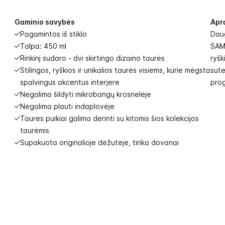
Gaminio savybės
Apr
Pagamintos iš stiklo
Daug
Talpa: 450 ml
SAMA
Rinkinį sudaro - dvi skirtingo dizaino taurės
ryšk
Stilingos, ryškios ir unikalios taurės visiems, kurie mėgsta
sute
spalvingus akcentus interjere
pro
Negalima šildyti mikrobangų krosnelėje
Negalima plauti indaplovėje
Taures puikiai galima derinti su kitomis šios kolekcijos
taurėmis
Supakuota originalioje dėžutėje, tinka dovanai