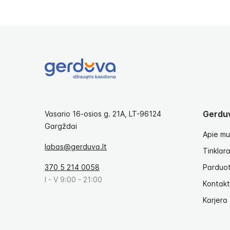
Gerdu
Vasario 16-osios g. 21A, LT-96124
Gargždai
Apie mu
labas@gerduva.lt
Tinklara
370 5 214 0058
Parduo
I - V 9:00 - 21:00
Kontakt
Karjera