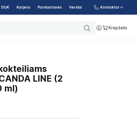
DUK
Karjera
Parduotuvės
Verslui
Kontaktai
Krepšelis
kokteiliams
ANDA LINE (2
0 ml)