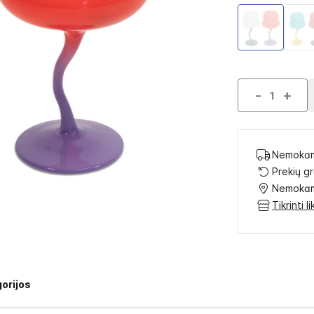
-
+
Nemokam
Prekių g
Nemokam
Tikrinti 
orijos