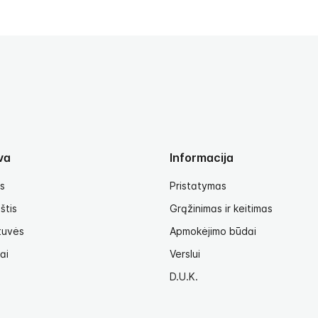
va
Informacija
s
Pristatymas
štis
Grąžinimas ir keitimas
tuvės
Apmokėjimo būdai
ai
Verslui
D.U.K.