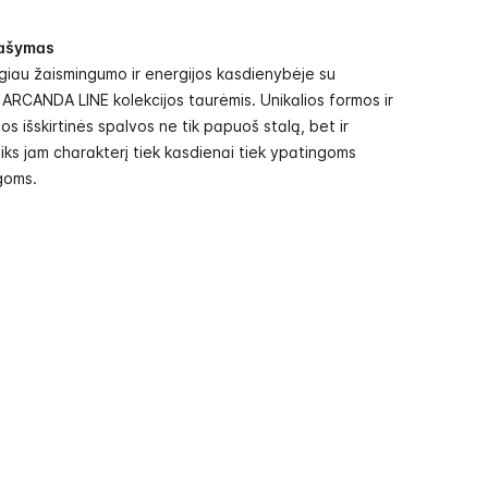
ašymas
iau žaismingumo ir energijos kasdienybėje su
RCANDA LINE kolekcijos taurėmis. Unikalios formos ir
ios išskirtinės spalvos ne tik papuoš stalą, bet ir
iks jam charakterį tiek kasdienai tiek ypatingoms
goms.