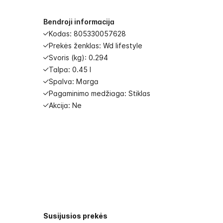
images
gallery
Bendroji informacija
Kodas: 805330057628
Prekės ženklas: Wd lifestyle
Svoris (kg): 0.294
Talpa: 0.45 l
Spalva: Marga
Pagaminimo medžiaga: Stiklas
Akcija: Ne
Susijusios prekės