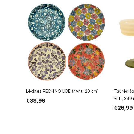
Lėkštės PECHINO LIDE (4vnt. 20 cm)
Taurės š
vnt., 280 
€39,99
€26,99