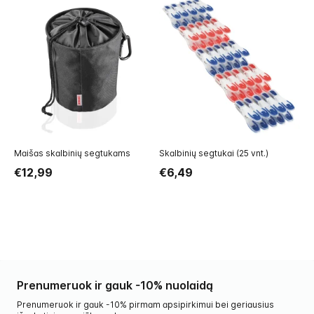
Maišas skalbinių segtukams
Skalbinių segtukai (25 vnt.)
Sk
(7
€12,99
€6,49
€
Prenumeruok ir gauk -10% nuolaidą
Prenumeruok ir gauk -10% pirmam apsipirkimui bei geriausius