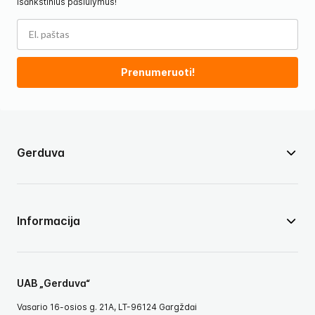
išankstinius pasiūlymus!
Prenumeruoti!
Gerduva
Informacija
UAB „Gerduva“
Vasario 16-osios g. 21A, LT-96124 Gargždai