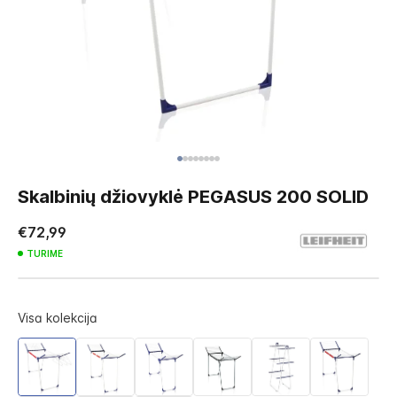
Skip
to
Skalbinių džiovyklė PEGASUS 200 SOLID
the
beginning
€72,99
of
TURIME
the
images
gallery
Visa kolekcija