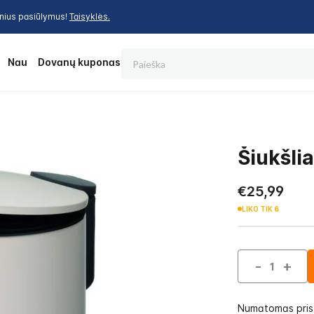
inius pasiūlymus!
Taisyklės.
Paieška
os
Nauja
Dovanų kuponas
Šiukšli
€25,99
LIKO TIK
6
-
+
Numatomas pri