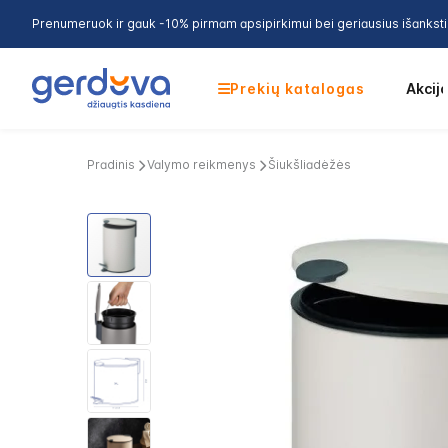
Prenumeruok ir gauk -10% pirmam apsipirkimui bei geriausius išankst
Prekių katalogas
Akcij
Pradinis
Valymo reikmenys
Šiukšliadėžės
Skip
to
the
end
of
the
images
gallery