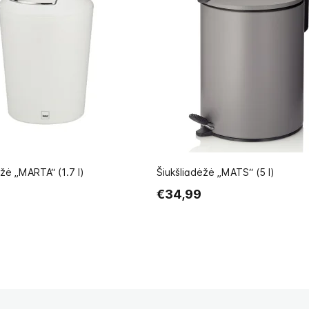
ėžė „MARTA“ (1.7 l)
Šiukšliadėžė „MATS“ (5 l)
€34,99