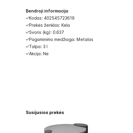
images
gallery
Bendroji informacija
Kodas: 402545723619
Prekės ženklas: Kela
Svoris (kg): 0.637
Pagaminimo medžiaga: Metalas
Talpa: 3 l
Akcija: Ne
Susijusios prekės