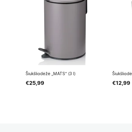
Šiukšliadėžė „MATS“ (3 l)
Šiukšliad
€25,99
€12,99