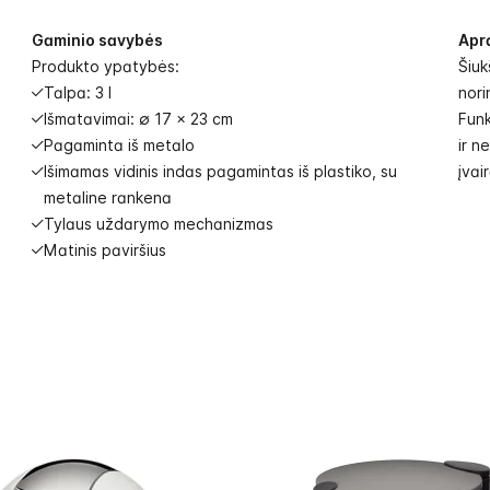
Gaminio savybės
Apr
Produkto ypatybės:
Šiuk
Talpa: 3 l
nori
Išmatavimai: ∅ 17 x 23 cm
Funk
Pagaminta iš metalo
ir n
Išimamas vidinis indas pagamintas iš plastiko, su
įvai
metaline rankena
Tylaus uždarymo mechanizmas
Matinis paviršius