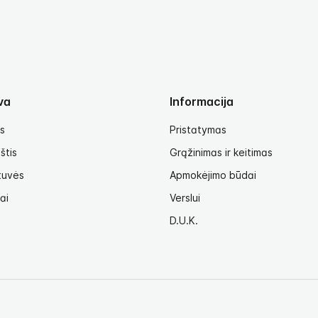
va
Informacija
s
Pristatymas
štis
Grąžinimas ir keitimas
tuvės
Apmokėjimo būdai
ai
Verslui
D.U.K.