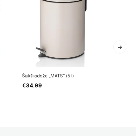
Šiukšliadėžė „MATS“ (5 l)
Šiukšliadėž
€34,99
€18,99