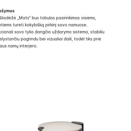
ašymas
šliadėžė „Mats“ bus tobulas pasirinkimas visiems,
ntiems turėti kokybišką pirkinį savo namuose.
cionali savo tylia dangčio uždarymo sistema, stabiliu
eslystančiu pagrindu bei vizualiai daili, todėl tiks prie
raus namų interjero.