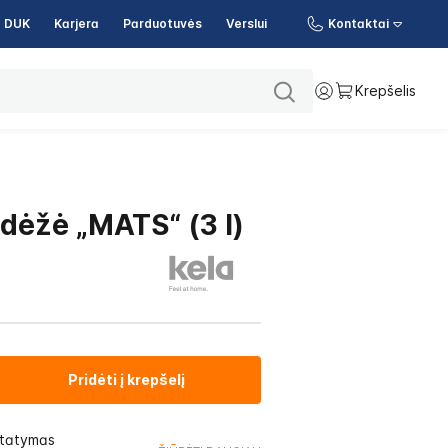
DUK
Karjera
Parduotuvės
Verslui
Kontaktai
Krepšelis
adėžė „MATS“ (3 l)
Pridėti į krepšelį
statymas