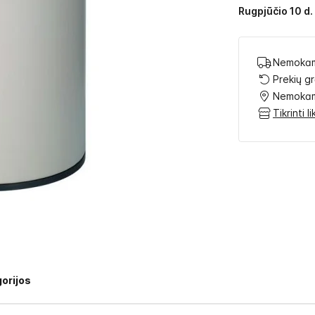
Rugpjūčio 10 d. 
Nemokam
Prekių g
Nemokam
Tikrinti 
orijos