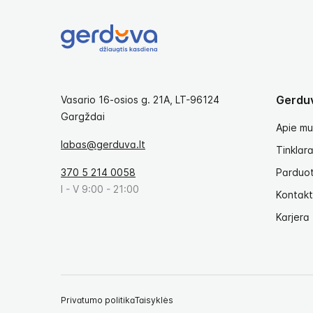
Gerdu
Vasario 16-osios g. 21A, LT-96124
Gargždai
Apie mu
labas@gerduva.lt
Tinklara
370 5 214 0058
Parduo
I - V 9:00 - 21:00
Kontakt
Karjera
Privatumo politika
Taisyklės