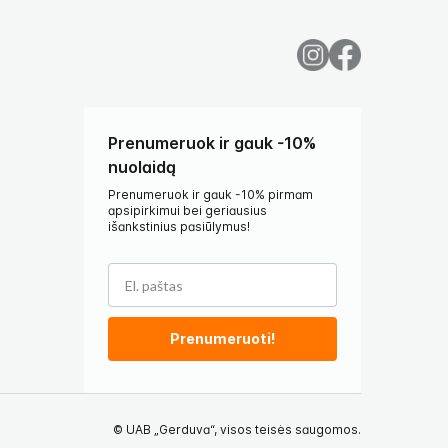
Prenumeruok ir gauk -10%
nuolaidą
Prenumeruok ir gauk -10% pirmam
apsipirkimui bei geriausius
išankstinius pasiūlymus!
Prenumeruoti!
© UAB „Gerduva“, visos teisės saugomos.