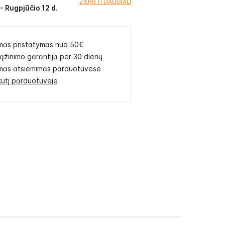
ŽIŪRĖTI DAUGIAU
- Rugpjūčio 12 d.
as pristatymas nuo 50€
rąžinimo garantija per 30 dienų
as atsiėmimas parduotuvėse
likutį parduotuvėje