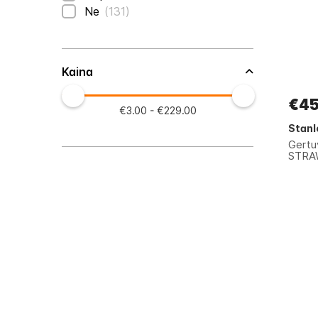
prekės
Ne
131
Kaina
€45
€3.00 - €229.00
Stanl
Gertu
STRAW