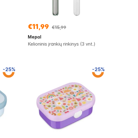
€11,99
€15,99
Mepal
Kelioninis įrankių rinkinys (3 vnt.)
-25%
-25%