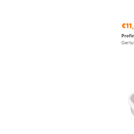
€11
Profi
Gertu