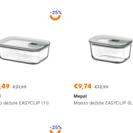
-25%
,49
€9,74
€21,99
€12,99
l
Mepal
o dėžutė EASYCLIP (1 l)
Maisto dėžutė EASYCLIP (0.
-25%