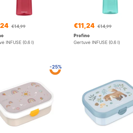
,24
€11,24
€14,99
€14,99
no
Profino
vė INFUSE (0.6 l)
Gertuvė INFUSE (0.6 l)
-25%