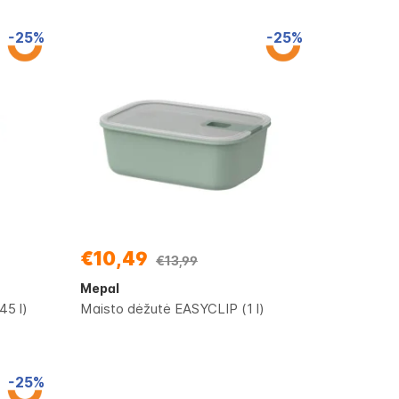
-25%
-25%
€10,49
€13,99
Mepal
45 l)
Maisto dėžutė EASYCLIP (1 l)
-25%