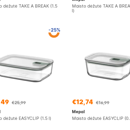
o dėžutė TAKE A BREAK (1.5
Maisto dėžutė TAKE A BREA
l)
-25%
,49
€12,74
€25,99
€16,99
l
Mepal
o dėžutė EASYCLIP (1.5 l)
Maisto dėžutė EASYCLIP (0.7