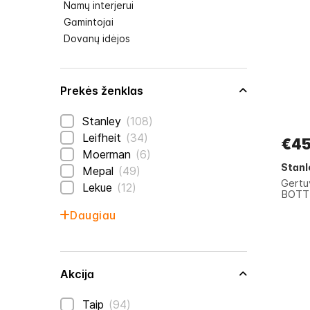
Namų interjerui
Gamintojai
Dovanų idėjos
Prekės ženklas
prekės
Stanley
108
prekės
Leifheit
34
€45
prekės
Moerman
6
Stanl
prekės
Mepal
49
Gert
prekės
Lekue
12
BOTTL
Daugiau
Akcija
prekės
Taip
94