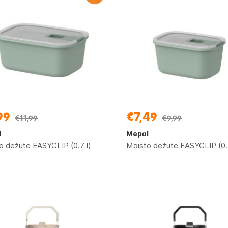
99
€7,49
€11,99
€9,99
l
Mepal
o dėžutė EASYCLIP (0.7 l)
Maisto dėžutė EASYCLIP (0.