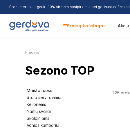
Prenumeruok ir gauk -10% pirmam apsipirkimui bei geriausius išankst
Prekių katalogas
Akcij
Pradinis
Sezono TOP
Maisto ruošai
225
prek
Stalo serviravimui
Kelionėms
Namų švarai
Skalbiniams
Vonios kambariui