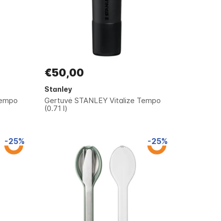
€50,00
Stanley
Tempo
Gertuvė STANLEY Vitalize Tempo
(0.71 l)
-25%
-25%