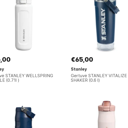
,00
€65,00
ey
Stanley
uvė STANLEY WELLSPRING
Gertuvė STANLEY VITALIZE
E (0.71l )
SHAKER (0.6 l)