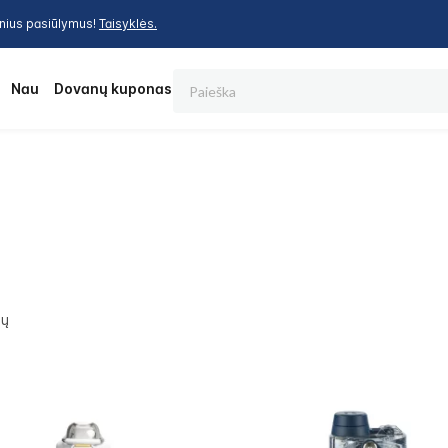
inius pasiūlymus!
Taisyklės.
Paieška
os
Nauja
Dovanų kuponas
ių