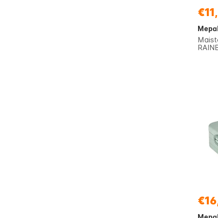
€11
Mepa
Maist
RAINB
€16
Mepa