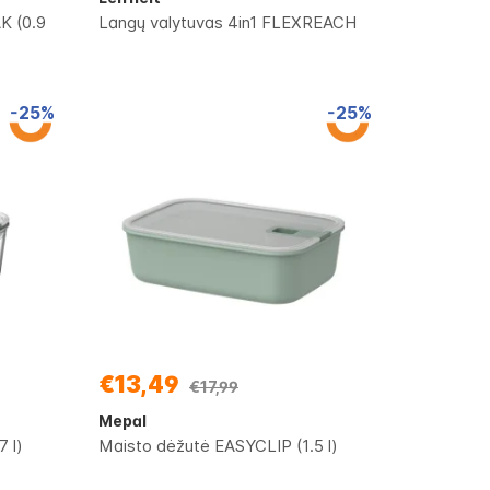
K (0.9
Langų valytuvas 4in1 FLEXREACH
-25%
-25%
€13,49
€17,99
Mepal
 l)
Maisto dėžutė EASYCLIP (1.5 l)