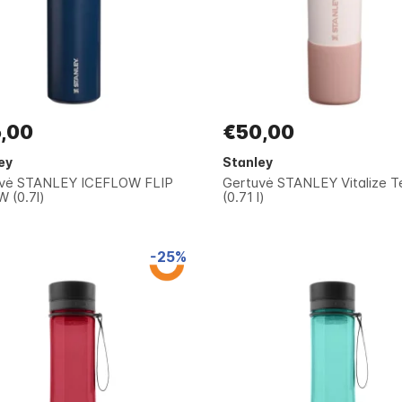
,00
€50,00
ey
Stanley
vė STANLEY ICEFLOW FLIP
Gertuvė STANLEY Vitalize 
 (0.7l)
(0.71 l)
-25%