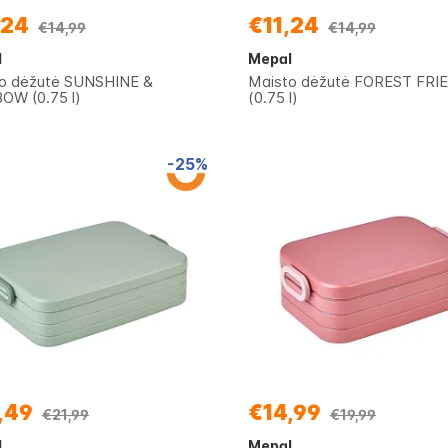
,24
€11,24
€14,99
€14,99
l
Mepal
o dėžutė SUNSHINE &
Maisto dėžutė FOREST FRI
OW (0.75 l)
(0.75 l)
-25%
,49
€14,99
€21,99
€19,99
l
Mepal