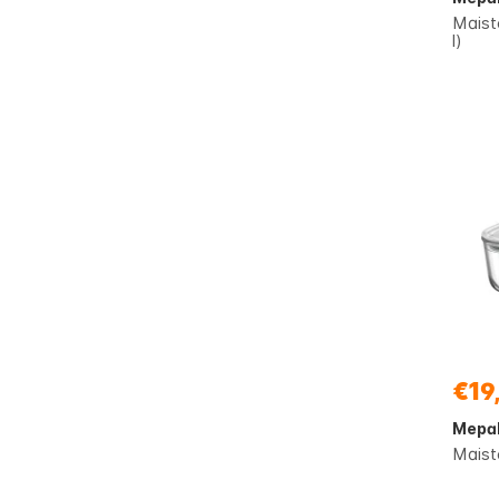
Maist
l)
€19
Mepa
Maist