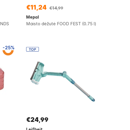
€11,24
€14,99
Mepal
ENDS
Maisto dėžutė FOOD FEST (0.75 l)
-25%
€24,99
Leifheit