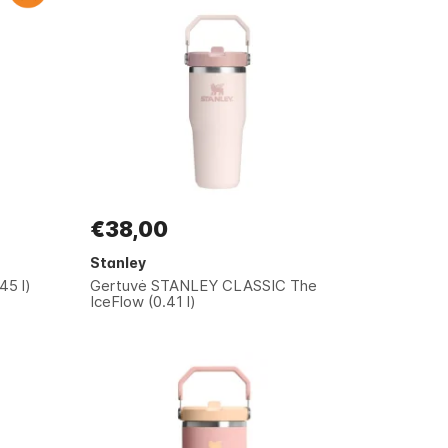
€38,00
Stanley
45 l)
Gertuvė STANLEY CLASSIC The
IceFlow (0.41 l)