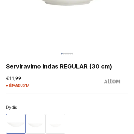
Skip
to
Serviravimo indas REGULAR (30 cm)
the
beginning
€11,99
of
IŠPARDUOTA
the
images
gallery
Dydis