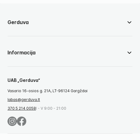
Gerduva
Informacija
UAB „Gerduva“
Vasario 16-osios g. 21A, LT-96124 Gargždai
labas@gerduva.lt
370 5 214 0058
I - V 9:00 - 21:00