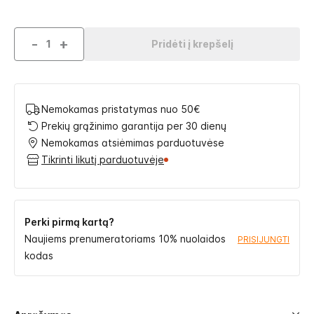
-
+
Pridėti į krepšelį
Nemokamas pristatymas nuo 50€
Prekių grąžinimo garantija per 30 dienų
Nemokamas atsiėmimas parduotuvėse
Tikrinti likutį parduotuvėje
Perki pirmą kartą?
Naujiems prenumeratoriams 10% nuolaidos
PRISIJUNGTI
kodas