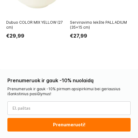
Dubuo COLOR MIX YELLOW (27
Serviravimo lėkštė PALLADIUM
Du
cm)
(35x15 cm)
€
€29,99
€27,99
Prenumeruok ir gauk -10% nuolaidą
Prenumeruok ir gauk -10% pirmam apsipirkimui bei geriausius
išankstinius pasiūlymus!
Prenumeruoti!